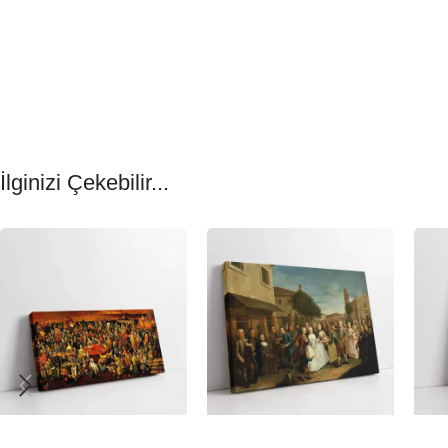
İlginizi Çekebilir...
-23%
-23%
-23