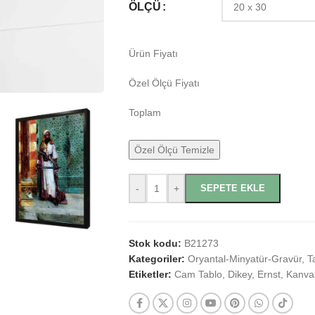
ÖLÇÜ
Ürün Fiyatı
Özel Ölçü Fiyatı
Toplam
Özel Ölçü Temizle
-
+
SEPETE EKLE
Stok kodu:
B21273
Kategoriler:
Oryantal-Minyatür-Gravür
,
T
Etiketler:
Cam Tablo
,
Dikey
,
Ernst
,
Kanva