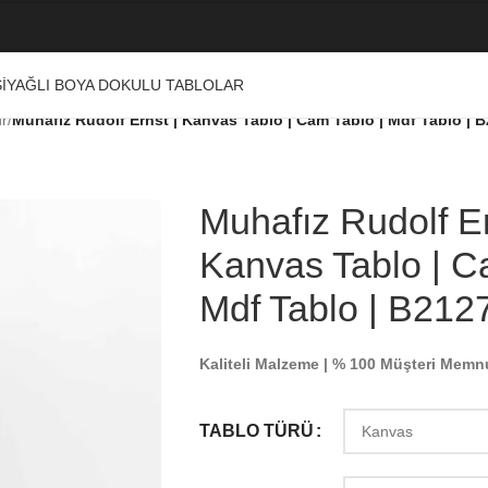
I
YAĞLI BOYA DOKULU TABLOLAR
ür
/
Muhafız Rudolf Ernst | Kanvas Tablo | Cam Tablo | Mdf Tablo | 
Muhafız Rudolf Er
Kanvas Tablo | C
Mdf Tablo | B212
Kaliteli Malzeme | % 100 Müşteri Memn
TABLO TÜRÜ