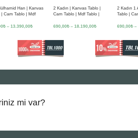
dülhamid Han | Kanvas
2 Kadın | Kanvas Tablo |
2 Kadın 1
 | Cam Tablo | Mdf
Cam Tablo | Mdf Tablo |
Tablo | Ca
 | A10010
B13362
Tablo | B1
00
₺
–
13.390,00
₺
690,00
₺
–
18.190,00
₺
690,00
₺
–
riniz mi var?
.