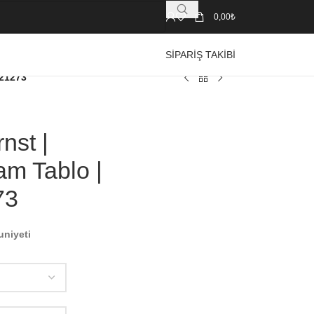
0,00
₺
SIPARIŞ TAKIBI
B21273
nst |
am Tablo |
73
uniyeti