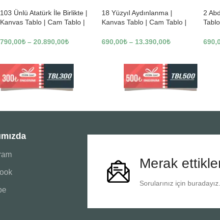
103 Ünlü Atatürk İle Birlikte |
18 Yüzyıl Aydınlanma |
2 Ab
Kanvas Tablo | Cam Tablo |
Kanvas Tablo | Cam Tablo |
Tablo
Mdf Tablo | B22619
Mdf Tablo | B02169
Tablo
790,00
₺
–
20.890,00
₺
690,00
₺
–
13.390,00
₺
690,
ımızda
gram
Merak ettikle
ook
Sorularınız için buradayız
be