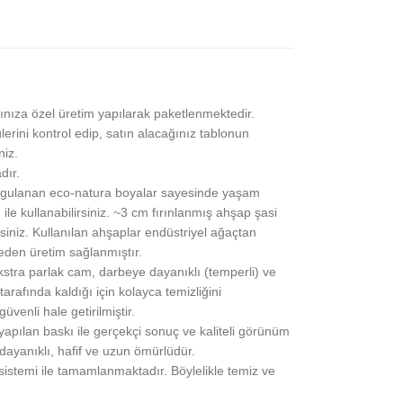
ınıza özel üretim yapılarak paketlenmektedir.
lerini kontrol edip, satın alacağınız tablonun
niz.
dır.
gulanan eco-natura boyalar sayesinde yaşam
 ile kullanabilirsiniz. ~3 cm fırınlanmış ahşap şasi
siniz. Kullanılan ahşaplar endüstriyel ağaçtan
eden üretim sağlanmıştır.
stra parlak cam, darbeye dayanıklı (temperli) ve
rafında kaldığı için kolayca temizliğini
üvenli hale getirilmiştir.
pılan baskı ile gerçekçi sonuç ve kaliteli görünüm
 dayanıklı, hafif ve uzun ömürlüdür.
 sistemi ile tamamlanmaktadır. Böylelikle temiz ve