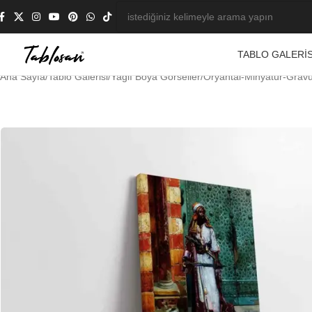
TABLO GALERIS
Ana Sayfa
/
Tablo Galerisi
/
Yağlı Boya Görseller
/
Oryantal-Minyatür-Grav
-23%