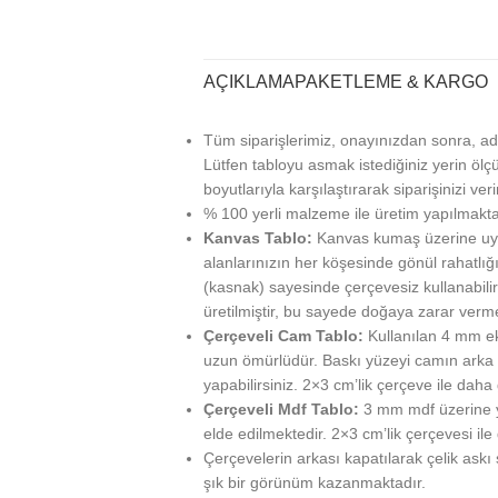
AÇIKLAMA
PAKETLEME & KARGO
Tüm siparişlerimiz, onayınızdan sonra, ad
Lütfen tabloyu asmak istediğiniz yerin ölçü
boyutlarıyla karşılaştırarak siparişinizi veri
% 100 yerli malzeme ile üretim yapılmakta
Kanvas Tablo:
Kanvas kumaş üzerine uy
alanlarınızın her köşesinde gönül rahatlığı
(kasnak) sayesinde çerçevesiz kullanabilir
üretilmiştir, bu sayede doğaya zarar verm
Çerçeveli Cam Tablo:
Kullanılan 4 mm ek
uzun ömürlüdür. Baskı yüzeyi camın arka ta
yapabilirsiniz. 2×3 cm’lik çerçeve ile daha g
Çerçeveli Mdf Tablo:
3 mm mdf üzerine ya
elde edilmektedir. 2×3 cm’lik çerçevesi ile
Çerçevelerin arkası kapatılarak çelik askı
şık bir görünüm kazanmaktadır.