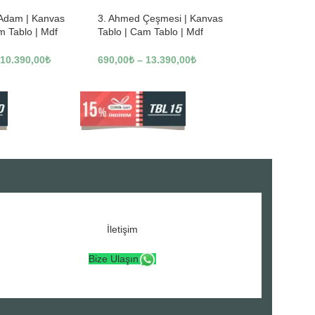
 Adam | Kanvas
3. Ahmed Çeşmesi | Kanvas
m Tablo | Mdf
Tablo | Cam Tablo | Mdf
3246
Tablo | A16307
10.390,00
₺
690,00
₺
–
13.390,00
₺
İletişim
Bize Ulaşın