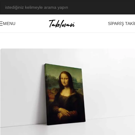
SIPARIŞ TAKI
MENU
Ana Sayfa
/
Tablo Galerisi
/
Yağlı Boya Görseller
/
Başyapıtlar-Ressamlar
-23%