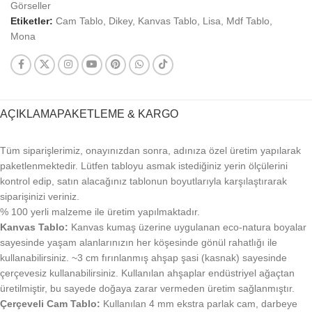
Görseller
Etiketler:
Cam Tablo
,
Dikey
,
Kanvas Tablo
,
Lisa
,
Mdf Tablo
,
Mona
AÇIKLAMA
PAKETLEME & KARGO
Tüm siparişlerimiz, onayınızdan sonra, adınıza özel üretim yapılarak
paketlenmektedir. Lütfen tabloyu asmak istediğiniz yerin ölçülerini
kontrol edip, satın alacağınız tablonun boyutlarıyla karşılaştırarak
siparişinizi veriniz.
% 100 yerli malzeme ile üretim yapılmaktadır.
Kanvas Tablo:
Kanvas kumaş üzerine uygulanan eco-natura boyalar
sayesinde yaşam alanlarınızın her köşesinde gönül rahatlığı ile
kullanabilirsiniz. ~3 cm fırınlanmış ahşap şasi (kasnak) sayesinde
çerçevesiz kullanabilirsiniz. Kullanılan ahşaplar endüstriyel ağaçtan
üretilmiştir, bu sayede doğaya zarar vermeden üretim sağlanmıştır.
Çerçeveli Cam Tablo:
Kullanılan 4 mm ekstra parlak cam, darbeye