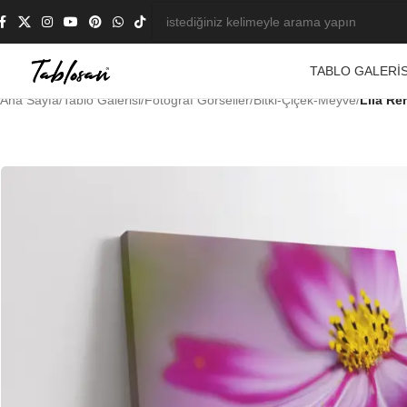
TABLO GALERIS
Ana Sayfa
/
Tablo Galerisi
/
Fotoğraf Görseller
/
Bitki-Çiçek-Meyve
/
Lila Re
-23%