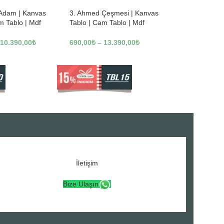
 Adam | Kanvas
3. Ahmed Çeşmesi | Kanvas
m Tablo | Mdf
Tablo | Cam Tablo | Mdf
3246
Tablo | A16307
10.390,00
₺
690,00
₺
–
13.390,00
₺
İletişim
Bize Ulaşın