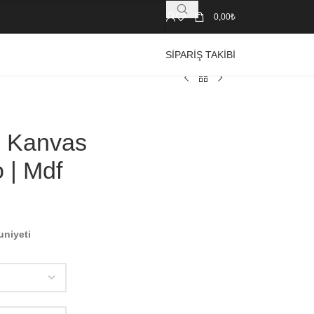
0,00
₺
SIPARIŞ TAKIBI
| Kanvas
 | Mdf
uniyeti