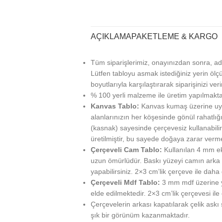
AÇIKLAMA
PAKETLEME & KARGO
Tüm siparişlerimiz, onayınızdan sonra, ad
Lütfen tabloyu asmak istediğiniz yerin ölçü
boyutlarıyla karşılaştırarak siparişinizi veri
% 100 yerli malzeme ile üretim yapılmakta
Kanvas Tablo:
Kanvas kumaş üzerine uy
alanlarınızın her köşesinde gönül rahatlığı
(kasnak) sayesinde çerçevesiz kullanabilir
üretilmiştir, bu sayede doğaya zarar verm
Çerçeveli Cam Tablo:
Kullanılan 4 mm ek
uzun ömürlüdür. Baskı yüzeyi camın arka ta
yapabilirsiniz. 2×3 cm’lik çerçeve ile daha g
Çerçeveli Mdf Tablo:
3 mm mdf üzerine ya
elde edilmektedir. 2×3 cm’lik çerçevesi ile
Çerçevelerin arkası kapatılarak çelik askı
şık bir görünüm kazanmaktadır.