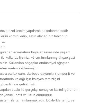
ınıza özel üretim yapılarak paketlenmektedir.
lerini kontrol edip, satın alacağınız tablonun
niz.
dır.
gulanan eco-natura boyalar sayesinde yaşam
 ile kullanabilirsiniz. ~3 cm fırınlanmış ahşap şasi
siniz. Kullanılan ahşaplar endüstriyel ağaçtan
eden üretim sağlanmıştır.
stra parlak cam, darbeye dayanıklı (temperli) ve
rafında kaldığı için kolayca temizliğini
üvenli hale getirilmiştir.
pılan baskı ile gerçekçi sonuç ve kaliteli görünüm
 dayanıklı, hafif ve uzun ömürlüdür.
 sistemi ile tamamlanmaktadır. Böylelikle temiz ve