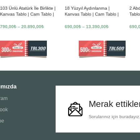
103 Ünlü Atatürk İle Birlikte |
18 Yüzyıl Aydınlanma |
2 Ab
Kanvas Tablo | Cam Tablo |
Kanvas Tablo | Cam Tablo |
Tablo
Mdf Tablo | B22619
Mdf Tablo | B02169
Tablo
790,00
₺
–
20.890,00
₺
690,00
₺
–
13.390,00
₺
690,
ımızda
gram
Merak ettikle
ook
Sorularınız için buradayız
be