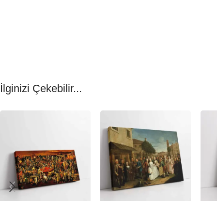
İlginizi Çekebilir...
-23%
-23%
-23