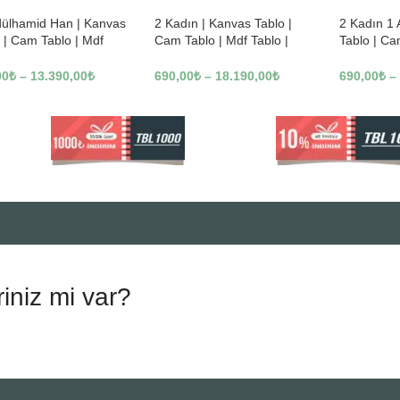
dülhamid Han | Kanvas
2 Kadın | Kanvas Tablo |
2 Kadın 1
 | Cam Tablo | Mdf
Cam Tablo | Mdf Tablo |
Tablo | Ca
 | A10010
B13362
Tablo | B1
00
₺
–
13.390,00
₺
690,00
₺
–
18.190,00
₺
690,00
₺
–
riniz mi var?
.