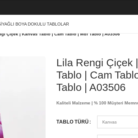
I
YAĞLI BOYA DOKULU TABLOLAR
ngi Çiçek | Kanvas Tablo | Cam Tablo | Mdf Tablo | A03506
Lila Rengi Çiçek 
Tablo | Cam Tablo
Tablo | A03506
Kaliteli Malzeme | % 100 Müşteri Memn
TABLO TÜRÜ