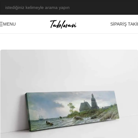
SIPARIŞ TAKI
MENU
Ana Sayfa
/
Tablo Galerisi
/
Yağlı Boya Görseller
/
Manzara-Şehir
-23%