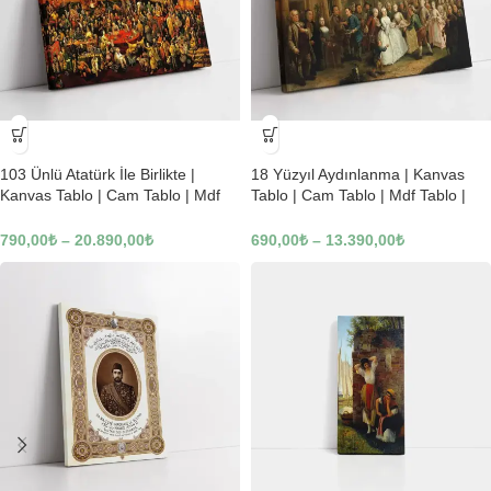
-23%
-23%
103 Ünlü Atatürk İle Birlikte |
18 Yüzyıl Aydınlanma | Kanvas
Kanvas Tablo | Cam Tablo | Mdf
Tablo | Cam Tablo | Mdf Tablo |
Tablo | B22619
B02169
790,00
₺
–
20.890,00
₺
690,00
₺
–
13.390,00
₺