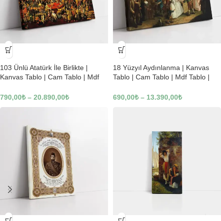
-23%
-23%
103 Ünlü Atatürk İle Birlikte |
18 Yüzyıl Aydınlanma | Kanvas
Kanvas Tablo | Cam Tablo | Mdf
Tablo | Cam Tablo | Mdf Tablo |
Tablo | B22619
B02169
790,00
₺
–
20.890,00
₺
690,00
₺
–
13.390,00
₺