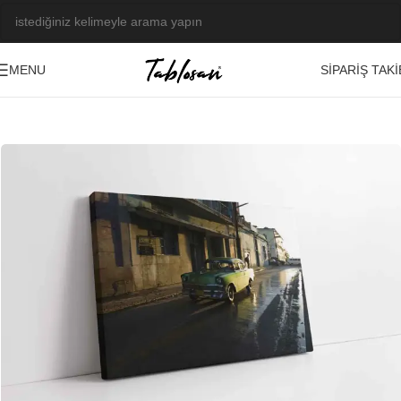
SIPARIŞ TAKI
MENU
Ana Sayfa
/
Tablo Galerisi
/
Fotoğraf Görseller
/
Araçlar-Taşıtlar
-23%