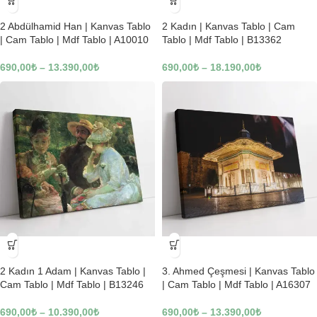
-23%
-23%
2 Abdülhamid Han | Kanvas Tablo
2 Kadın | Kanvas Tablo | Cam
| Cam Tablo | Mdf Tablo | A10010
Tablo | Mdf Tablo | B13362
690,00
₺
–
13.390,00
₺
690,00
₺
–
18.190,00
₺
-23%
-23%
2 Kadın 1 Adam | Kanvas Tablo |
3. Ahmed Çeşmesi | Kanvas Tablo
Cam Tablo | Mdf Tablo | B13246
| Cam Tablo | Mdf Tablo | A16307
690,00
₺
–
10.390,00
₺
690,00
₺
–
13.390,00
₺