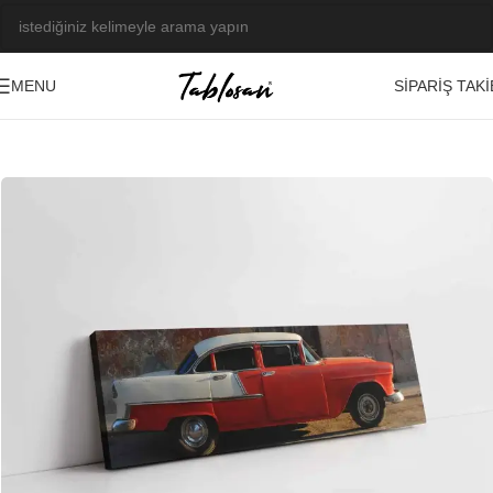
SIPARIŞ TAKI
MENU
Ana Sayfa
/
Tablo Galerisi
/
Fotoğraf Görseller
/
Araçlar-Taşıtlar
-23%