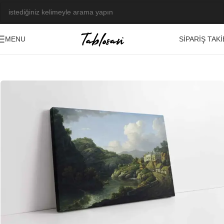
SIPARIŞ TAKI
MENU
Ana Sayfa
/
Tablo Galerisi
/
Yağlı Boya Görseller
/
Manzara-Şehir
-23%