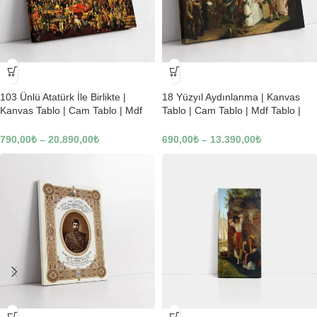
-23%
-23%
103 Ünlü Atatürk İle Birlikte |
18 Yüzyıl Aydınlanma | Kanvas
Kanvas Tablo | Cam Tablo | Mdf
Tablo | Cam Tablo | Mdf Tablo |
Tablo | B22619
B02169
790,00
₺
–
20.890,00
₺
690,00
₺
–
13.390,00
₺