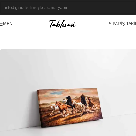
SIPARIŞ TAKI
MENU
Ana Sayfa
/
Tablo Galerisi
/
Yağlı Boya Görseller
/
Hayvanlar
-23%