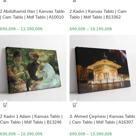
-23%
-23%
2 Abdülhamid Han | Kanvas Tablo
2 Kadın | Kanvas Tablo | Cam
| Cam Tablo | Mdf Tablo | A10010
Tablo | Mdf Tablo | B13362
690,00
₺
–
13.390,00
₺
690,00
₺
–
18.190,00
₺
-23%
-23%
2 Kadın 1 Adam | Kanvas Tablo |
3. Ahmed Çeşmesi | Kanvas Tablo
Cam Tablo | Mdf Tablo | B13246
| Cam Tablo | Mdf Tablo | A16307
690,00
₺
–
10.390,00
₺
690,00
₺
–
13.390,00
₺