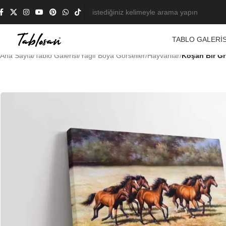
TABLO GALERIS
Ana Sayfa
/
Tablo Galerisi
/
Yağlı Boya Görseller
/
Hayvanlar
/
Koşan Bir Gr
-23%