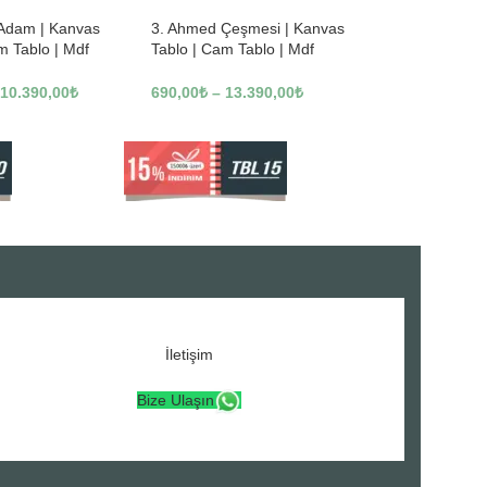
 Adam | Kanvas
3. Ahmed Çeşmesi | Kanvas
m Tablo | Mdf
Tablo | Cam Tablo | Mdf
3246
Tablo | A16307
10.390,00
₺
690,00
₺
–
13.390,00
₺
İletişim
Bize Ulaşın