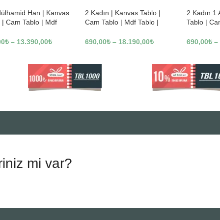
dülhamid Han | Kanvas
2 Kadın | Kanvas Tablo |
2 Kadın 1
 | Cam Tablo | Mdf
Cam Tablo | Mdf Tablo |
Tablo | Ca
 | A10010
B13362
Tablo | B1
00
₺
–
13.390,00
₺
690,00
₺
–
18.190,00
₺
690,00
₺
–
riniz mi var?
.