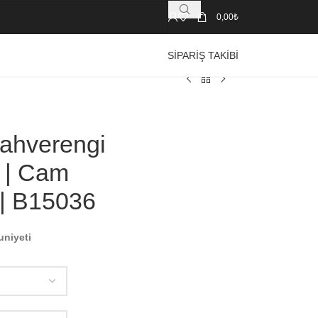
0,00
₺
SIPARIŞ TAKIBI
ahverengi
o | Cam
 | B15036
uniyeti