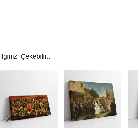
İlginizi Çekebilir...
-23%
-23%
-23