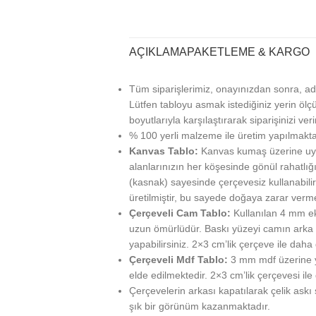
AÇIKLAMA
PAKETLEME & KARGO
Tüm siparişlerimiz, onayınızdan sonra, ad
Lütfen tabloyu asmak istediğiniz yerin ölçü
boyutlarıyla karşılaştırarak siparişinizi veri
% 100 yerli malzeme ile üretim yapılmakta
Kanvas Tablo:
Kanvas kumaş üzerine uy
alanlarınızın her köşesinde gönül rahatlığı
(kasnak) sayesinde çerçevesiz kullanabilir
üretilmiştir, bu sayede doğaya zarar verm
Çerçeveli Cam Tablo:
Kullanılan 4 mm ek
uzun ömürlüdür. Baskı yüzeyi camın arka ta
yapabilirsiniz. 2×3 cm’lik çerçeve ile daha g
Çerçeveli Mdf Tablo:
3 mm mdf üzerine ya
elde edilmektedir. 2×3 cm’lik çerçevesi ile
Çerçevelerin arkası kapatılarak çelik askı
şık bir görünüm kazanmaktadır.