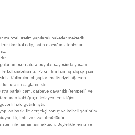
ınıza özel üretim yapılarak paketlenmektedir.
lerini kontrol edip, satın alacağınız tablonun
niz.
dır.
gulanan eco-natura boyalar sayesinde yaşam
 ile kullanabilirsiniz. ~3 cm fırınlanmış ahşap şasi
siniz. Kullanılan ahşaplar endüstriyel ağaçtan
eden üretim sağlanmıştır.
stra parlak cam, darbeye dayanıklı (temperli) ve
rafında kaldığı için kolayca temizliğini
üvenli hale getirilmiştir.
pılan baskı ile gerçekçi sonuç ve kaliteli görünüm
 dayanıklı, hafif ve uzun ömürlüdür.
 sistemi ile tamamlanmaktadır. Böylelikle temiz ve