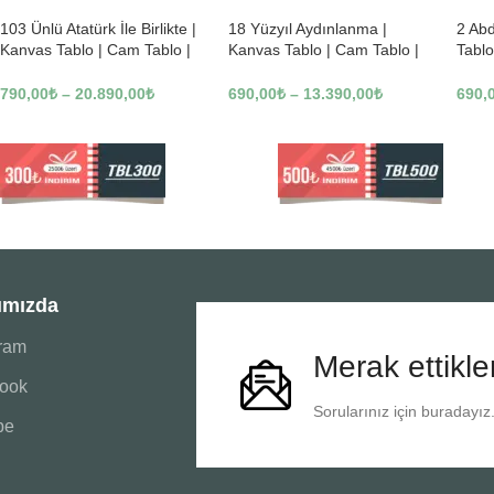
103 Ünlü Atatürk İle Birlikte |
18 Yüzyıl Aydınlanma |
2 Ab
Kanvas Tablo | Cam Tablo |
Kanvas Tablo | Cam Tablo |
Tablo
Mdf Tablo | B22619
Mdf Tablo | B02169
Tablo
790,00
₺
–
20.890,00
₺
690,00
₺
–
13.390,00
₺
690,
ımızda
gram
Merak ettikle
ook
Sorularınız için buradayız
be