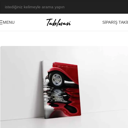
SIPARIŞ TAKI
MENU
Ana Sayfa
/
Tablo Galerisi
/
Fotoğraf Görseller
/
Araçlar-Taşıtlar
-23%