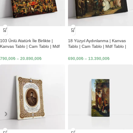
-23%
-23%
103 Ünlü Atatürk İle Birlikte |
18 Yüzyıl Aydınlanma | Kanvas
Kanvas Tablo | Cam Tablo | Mdf
Tablo | Cam Tablo | Mdf Tablo |
Tablo | B22619
B02169
790,00
₺
–
20.890,00
₺
690,00
₺
–
13.390,00
₺