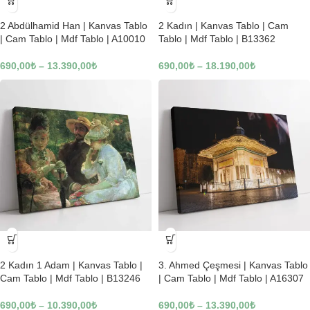
-23%
-23%
2 Abdülhamid Han | Kanvas Tablo
2 Kadın | Kanvas Tablo | Cam
| Cam Tablo | Mdf Tablo | A10010
Tablo | Mdf Tablo | B13362
690,00
₺
–
13.390,00
₺
690,00
₺
–
18.190,00
₺
-23%
-23%
2 Kadın 1 Adam | Kanvas Tablo |
3. Ahmed Çeşmesi | Kanvas Tablo
Cam Tablo | Mdf Tablo | B13246
| Cam Tablo | Mdf Tablo | A16307
690,00
₺
–
10.390,00
₺
690,00
₺
–
13.390,00
₺