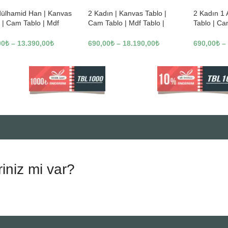
dülhamid Han | Kanvas
2 Kadın | Kanvas Tablo |
2 Kadın 1
 | Cam Tablo | Mdf
Cam Tablo | Mdf Tablo |
Tablo | Ca
 | A10010
B13362
Tablo | B1
00
₺
–
13.390,00
₺
690,00
₺
–
18.190,00
₺
690,00
₺
–
riniz mi var?
.