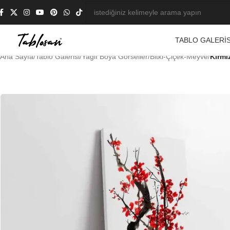
TABLO GALERIS
Ana Sayfa
/
Tablo Galerisi
/
Yağlı Boya Görseller
/
Bitki-Çiçek-Meyve
/
Kırmı
-23%