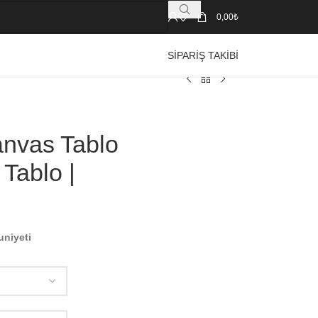
0,00
₺
SIPARIŞ TAKIBI
anvas Tablo
 Tablo |
uniyeti