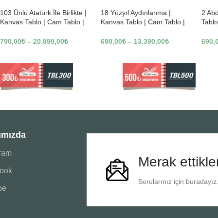
103 Ünlü Atatürk İle Birlikte |
18 Yüzyıl Aydınlanma |
2 Ab
Kanvas Tablo | Cam Tablo |
Kanvas Tablo | Cam Tablo |
Tablo
Mdf Tablo | B22619
Mdf Tablo | B02169
Tablo
790,00
₺
–
20.890,00
₺
690,00
₺
–
13.390,00
₺
690,
ımızda
gram
Merak ettikle
ook
Sorularınız için buradayız
be