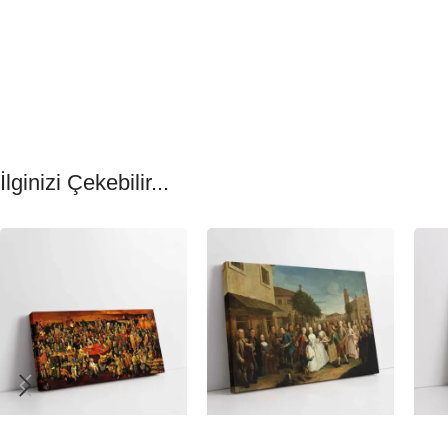
İlginizi Çekebilir...
-23%
-23%
-23