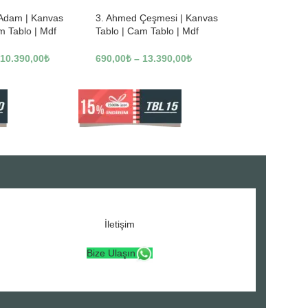
 Adam | Kanvas
3. Ahmed Çeşmesi | Kanvas
m Tablo | Mdf
Tablo | Cam Tablo | Mdf
3246
Tablo | A16307
10.390,00
₺
690,00
₺
–
13.390,00
₺
İletişim
Bize Ulaşın