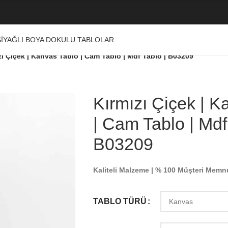
I
YAĞLI BOYA DOKULU TABLOLAR
zı Çiçek | Kanvas Tablo | Cam Tablo | Mdf Tablo | B03209
Kırmızı Çiçek | K
| Cam Tablo | Mdf
B03209
Kaliteli Malzeme | % 100 Müşteri Memn
TABLO TÜRÜ