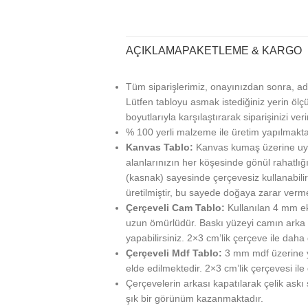
AÇIKLAMA
PAKETLEME & KARGO
Tüm siparişlerimiz, onayınızdan sonra, ad
Lütfen tabloyu asmak istediğiniz yerin ölçü
boyutlarıyla karşılaştırarak siparişinizi veri
% 100 yerli malzeme ile üretim yapılmakta
Kanvas Tablo:
Kanvas kumaş üzerine uy
alanlarınızın her köşesinde gönül rahatlığı
(kasnak) sayesinde çerçevesiz kullanabilir
üretilmiştir, bu sayede doğaya zarar verm
Çerçeveli Cam Tablo:
Kullanılan 4 mm ek
uzun ömürlüdür. Baskı yüzeyi camın arka ta
yapabilirsiniz. 2×3 cm’lik çerçeve ile daha g
Çerçeveli Mdf Tablo:
3 mm mdf üzerine ya
elde edilmektedir. 2×3 cm’lik çerçevesi ile
Çerçevelerin arkası kapatılarak çelik askı
şık bir görünüm kazanmaktadır.