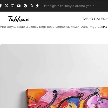
TABLO GALERIS
Ana Sayfa
/
Tablo Galerisi
/
Yağlı Boya Görseller
/
Müzik-Dans-Figüratif
/
Ke
-21%