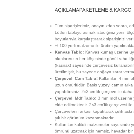
AÇIKLAMA
PAKETLEME & KARGO
Tüm siparişlerimiz, onayınızdan sonra, ad
Lütfen tabloyu asmak istediğiniz yerin ölçü
boyutlarıyla karşılaştırarak siparişinizi veri
% 100 yerli malzeme ile üretim yapılmakta
Kanvas Tablo:
Kanvas kumaş üzerine uy
alanlarınızın her köşesinde gönül rahatlığı
(kasnak) sayesinde çerçevesiz kullanabilir
üretilmiştir, bu sayede doğaya zarar verm
Çerçeveli Cam Tablo:
Kullanılan 4 mm ek
uzun ömürlüdür. Baskı yüzeyi camın arka ta
yapabilirsiniz. 2×3 cm’lik çerçeve ile daha g
Çerçeveli Mdf Tablo:
3 mm mdf üzerine ya
elde edilmektedir. 2×3 cm’lik çerçevesi ile
Çerçevelerin arkası kapatılarak çelik askı
şık bir görünüm kazanmaktadır.
Kullanılan kaliteli malzemeler sayesinde 
ömrünü uzatmak için nemsiz, havadar bir 