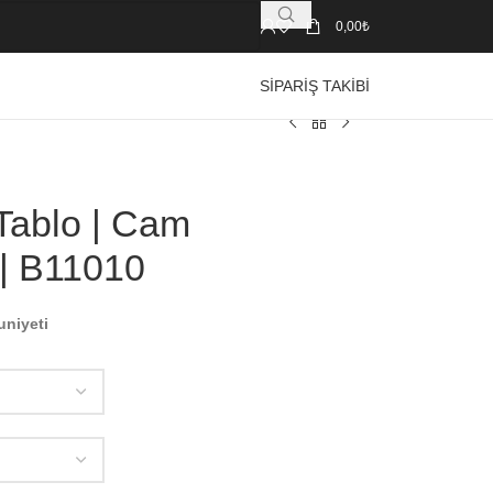
0,00
₺
SIPARIŞ TAKIBI
Tablo | Cam
 | B11010
uniyeti