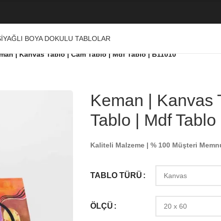
I
YAĞLI BOYA DOKULU TABLOLAR
man | Kanvas Tablo | Cam Tablo | Mdf Tablo | B11010
Keman | Kanvas 
Tablo | Mdf Tablo
Kaliteli Malzeme | % 100 Müşteri Memn
TABLO TÜRÜ
ÖLÇÜ