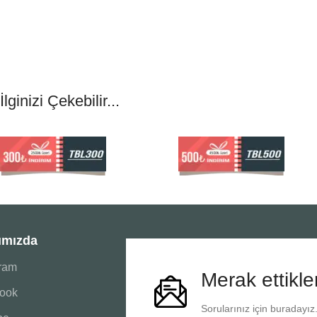
İlginizi Çekebilir...
ımızda
gram
Merak ettikle
ook
Sorularınız için buradayız