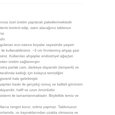
ınıza özel üretim yapılarak paketlenmektedir.
lerini kontrol edip, satın alacağınız tablonun
niz.
dır.
gulanan eco-natura boyalar sayesinde yaşam
 ile kullanabilirsiniz. ~3 cm fırınlanmış ahşap şasi
siniz. Kullanılan ahşaplar endüstriyel ağaçtan
eden üretim sağlanmıştır.
stra parlak cam, darbeye dayanıklı (temperli) ve
rafında kaldığı için kolayca temizliğini
üvenli hale getirilmiştir.
pılan baskı ile gerçekçi sonuç ve kaliteli görünüm
 dayanıklı, hafif ve uzun ömürlüdür.
 sistemi ile tamamlanmaktadır. Böylelikle temiz ve
yıllarca rengini korur, solma yapmaz. Tablonuzun
ortamda, ısı kaynaklarından uzakta olmasına ve