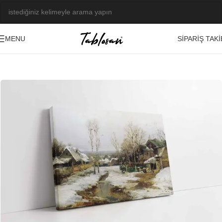
SIPARIŞ TAKI
MENU
Ana Sayfa
/
Tablo Galerisi
/
Yağlı Boya Görseller
/
Manzara-Şehir
-23%