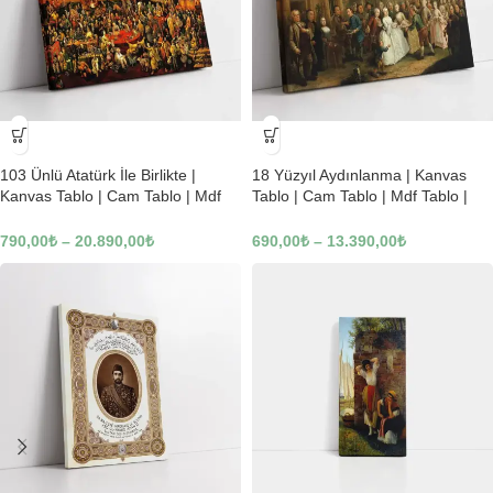
-23%
-23%
103 Ünlü Atatürk İle Birlikte |
18 Yüzyıl Aydınlanma | Kanvas
Kanvas Tablo | Cam Tablo | Mdf
Tablo | Cam Tablo | Mdf Tablo |
Tablo | B22619
B02169
790,00
₺
–
20.890,00
₺
690,00
₺
–
13.390,00
₺