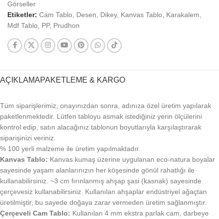
Görseller
Etiketler:
Cam Tablo
,
Desen
,
Dikey
,
Kanvas Tablo
,
Karakalem
,
Mdf Tablo
,
PP
,
Prudhon
AÇIKLAMA
PAKETLEME & KARGO
Tüm siparişlerimiz, onayınızdan sonra, adınıza özel üretim yapılarak
paketlenmektedir. Lütfen tabloyu asmak istediğiniz yerin ölçülerini
kontrol edip, satın alacağınız tablonun boyutlarıyla karşılaştırarak
siparişinizi veriniz.
% 100 yerli malzeme ile üretim yapılmaktadır.
Kanvas Tablo:
Kanvas kumaş üzerine uygulanan eco-natura boyalar
sayesinde yaşam alanlarınızın her köşesinde gönül rahatlığı ile
kullanabilirsiniz. ~3 cm fırınlanmış ahşap şasi (kasnak) sayesinde
çerçevesiz kullanabilirsiniz. Kullanılan ahşaplar endüstriyel ağaçtan
üretilmiştir, bu sayede doğaya zarar vermeden üretim sağlanmıştır.
Çerçeveli Cam Tablo:
Kullanılan 4 mm ekstra parlak cam, darbeye