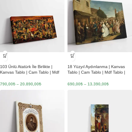
-23%
-23%
103 Ünlü Atatürk İle Birlikte |
18 Yüzyıl Aydınlanma | Kanvas
Kanvas Tablo | Cam Tablo | Mdf
Tablo | Cam Tablo | Mdf Tablo |
Tablo | B22619
B02169
790,00
₺
–
20.890,00
₺
690,00
₺
–
13.390,00
₺