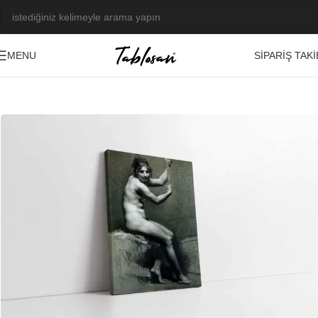
SIPARIŞ TAKI
MENU
Ana Sayfa
/
Tablo Galerisi
/
Yağlı Boya Görseller
/
Başyapıtlar-Ressamlar
-23%