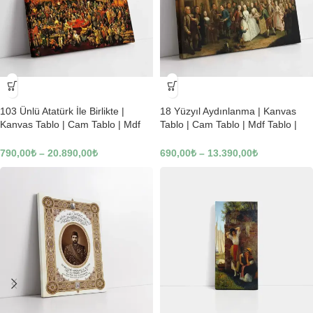
-23%
-23%
103 Ünlü Atatürk İle Birlikte |
18 Yüzyıl Aydınlanma | Kanvas
Kanvas Tablo | Cam Tablo | Mdf
Tablo | Cam Tablo | Mdf Tablo |
Tablo | B22619
B02169
790,00
₺
–
20.890,00
₺
690,00
₺
–
13.390,00
₺