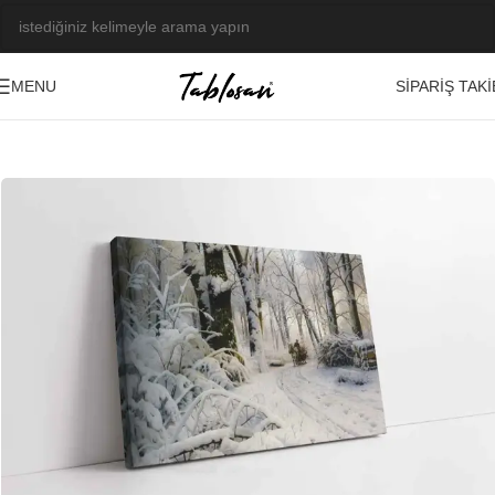
SIPARIŞ TAKI
MENU
Ana Sayfa
/
Tablo Galerisi
/
Yağlı Boya Görseller
/
Manzara-Şehir
-23%