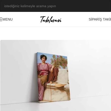
SIPARIŞ TAKI
MENU
Ana Sayfa
/
Tablo Galerisi
/
Yağlı Boya Görseller
/
Müzik-Dans-Figüratif
-23%