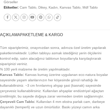
Görseller
Etiketler:
Cam Tablo
,
Dikey
,
Kadın
,
Kanvas Tablo
,
Mdf Tablo
AÇIKLAMA
PAKETLEME & KARGO
Tüm siparişlerimiz, onayınızdan sonra, adınıza özel üretim yapılarak
paketlenmektedir. Lütfen tabloyu asmak istediğiniz yerin ölçülerini
kontrol edip, satın alacağınız tablonun boyutlarıyla karşılaştırarak
siparişinizi veriniz.
% 100 yerli malzeme ile üretim yapılmaktadır.
Kanvas Tablo:
Kanvas kumaş üzerine uygulanan eco-natura boyalar
sayesinde yaşam alanlarınızın her köşesinde gönül rahatlığı ile
kullanabilirsiniz. ~3 cm fırınlanmış ahşap şasi (kasnak) sayesinde
çerçevesiz kullanabilirsiniz. Kullanılan ahşaplar endüstriyel ağaçtan
üretilmiştir, bu sayede doğaya zarar vermeden üretim sağlanmıştır.
Çerçeveli Cam Tablo:
Kullanılan 4 mm ekstra parlak cam, darbeye
dayanıklı (temperli) ve uzun ömürlüdür. Baskı yüzeyi camın arka