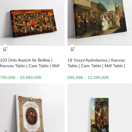
-23%
-23%
103 Ünlü Atatürk İle Birlikte |
18 Yüzyıl Aydınlanma | Kanvas
Kanvas Tablo | Cam Tablo | Mdf
Tablo | Cam Tablo | Mdf Tablo |
Tablo | B22619
B02169
790,00
₺
–
20.890,00
₺
690,00
₺
–
13.390,00
₺