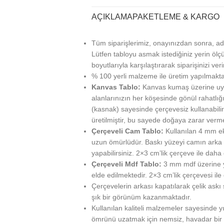
AÇIKLAMA
PAKETLEME & KARGO
Tüm siparişlerimiz, onayınızdan sonra, ad
Lütfen tabloyu asmak istediğiniz yerin ölçü
boyutlarıyla karşılaştırarak siparişinizi veri
% 100 yerli malzeme ile üretim yapılmakta
Kanvas Tablo:
Kanvas kumaş üzerine uy
alanlarınızın her köşesinde gönül rahatlığı
(kasnak) sayesinde çerçevesiz kullanabilir
üretilmiştir, bu sayede doğaya zarar verm
Çerçeveli Cam Tablo:
Kullanılan 4 mm ek
uzun ömürlüdür. Baskı yüzeyi camın arka ta
yapabilirsiniz. 2×3 cm’lik çerçeve ile daha g
Çerçeveli Mdf Tablo:
3 mm mdf üzerine ya
elde edilmektedir. 2×3 cm’lik çerçevesi ile
Çerçevelerin arkası kapatılarak çelik askı
şık bir görünüm kazanmaktadır.
Kullanılan kaliteli malzemeler sayesinde 
ömrünü uzatmak için nemsiz, havadar bir 