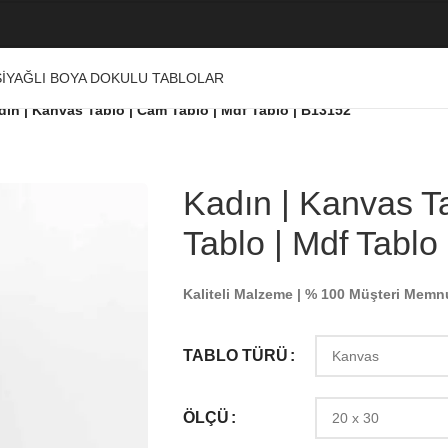
I
YAĞLI BOYA DOKULU TABLOLAR
dın | Kanvas Tablo | Cam Tablo | Mdf Tablo | B13152
Kadın | Kanvas T
Tablo | Mdf Tablo
Kaliteli Malzeme | % 100 Müşteri Memn
TABLO TÜRÜ
ÖLÇÜ