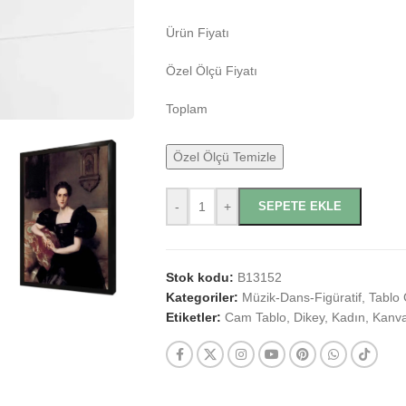
Ürün Fiyatı
Özel Ölçü Fiyatı
Toplam
Özel Ölçü Temizle
-
+
SEPETE EKLE
Stok kodu:
B13152
Kategoriler:
Müzik-Dans-Figüratif
,
Tablo 
Etiketler:
Cam Tablo
,
Dikey
,
Kadın
,
Kanva