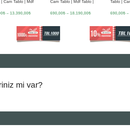
 | Cam Tablo | Mdf
Cam Tablo | Mdf Tablo |
Tablo | Ca
 | A10010
B13362
Tablo | B1
00
₺
–
13.390,00
₺
690,00
₺
–
18.190,00
₺
690,00
₺
–
riniz mi var?
.