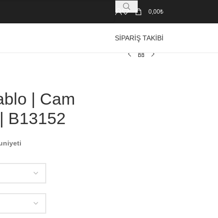
0,00
₺
SIPARIŞ TAKIBI
ablo | Cam
 | B13152
uniyeti