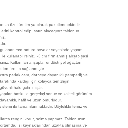
ınıza özel üretim yapılarak paketlenmektedir.
lerini kontrol edip, satın alacağınız tablonun
niz.
dır.
gulanan eco-natura boyalar sayesinde yaşam
 ile kullanabilirsiniz. ~3 cm fırınlanmış ahşap şasi
siniz. Kullanılan ahşaplar endüstriyel ağaçtan
eden üretim sağlanmıştır.
stra parlak cam, darbeye dayanıklı (temperli) ve
rafında kaldığı için kolayca temizliğini
üvenli hale getirilmiştir.
pılan baskı ile gerçekçi sonuç ve kaliteli görünüm
 dayanıklı, hafif ve uzun ömürlüdür.
 sistemi ile tamamlanmaktadır. Böylelikle temiz ve
yıllarca rengini korur, solma yapmaz. Tablonuzun
ortamda, ısı kaynaklarından uzakta olmasına ve