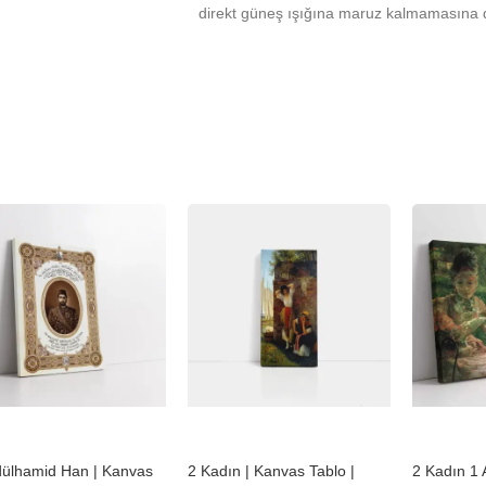
direkt güneş ışığına maruz kalmamasına d
%
-23%
-23%
dülhamid Han | Kanvas
2 Kadın | Kanvas Tablo |
2 Kadın 1