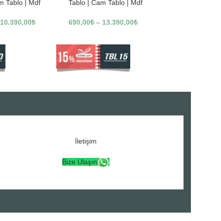
m Tablo | Mdf
Tablo | Cam Tablo | Mdf
3246
Tablo | A16307
10.390,00
₺
690,00
₺
–
13.390,00
₺
İletişim
Bize Ulaşın