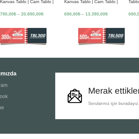
Kanvas Tablo | Cam Tablo |
Kanvas Tablo | Cam Tablo |
Tablo
Mdf Tablo | B22619
Mdf Tablo | B02169
Tablo
790,00
₺
–
20.890,00
₺
690,00
₺
–
13.390,00
₺
690,
ımızda
gram
Merak ettikle
ook
Sorularınız için buradayız
be