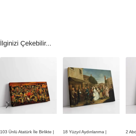
İlginizi Çekebilir...
-23%
-23%
-23
103 Ünlü Atatürk İle Birlikte |
18 Yüzyıl Aydınlanma |
2 Ab