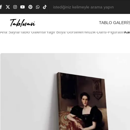
TABLO GALERIS
Ana Sayfa
/
Tablo Galerisi
/
Yağlı Boya Görseller
/
Müzik-Dans-Figüratif
/
Ka
-23%