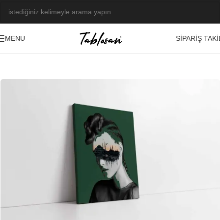
SIPARIŞ TAKI
MENU
Ana Sayfa
/
Tablo Galerisi
/
Yağlı Boya Görseller
/
Özel Tasarım
-23%