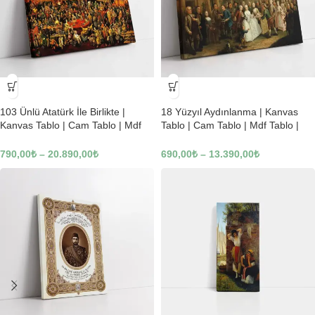
-23%
-23%
103 Ünlü Atatürk İle Birlikte |
18 Yüzyıl Aydınlanma | Kanvas
Kanvas Tablo | Cam Tablo | Mdf
Tablo | Cam Tablo | Mdf Tablo |
Tablo | B22619
B02169
790,00
₺
–
20.890,00
₺
690,00
₺
–
13.390,00
₺