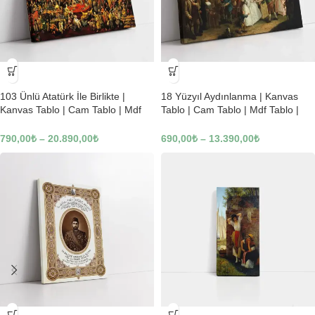
-23%
-23%
103 Ünlü Atatürk İle Birlikte |
18 Yüzyıl Aydınlanma | Kanvas
Kanvas Tablo | Cam Tablo | Mdf
Tablo | Cam Tablo | Mdf Tablo |
Tablo | B22619
B02169
790,00
₺
–
20.890,00
₺
690,00
₺
–
13.390,00
₺