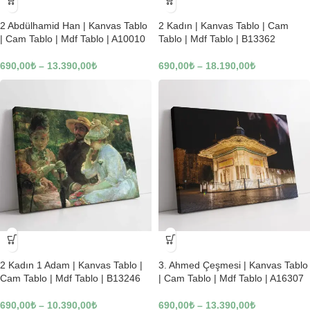
-23%
-23%
2 Abdülhamid Han | Kanvas Tablo
2 Kadın | Kanvas Tablo | Cam
| Cam Tablo | Mdf Tablo | A10010
Tablo | Mdf Tablo | B13362
690,00
₺
–
13.390,00
₺
690,00
₺
–
18.190,00
₺
-23%
-23%
2 Kadın 1 Adam | Kanvas Tablo |
3. Ahmed Çeşmesi | Kanvas Tablo
Cam Tablo | Mdf Tablo | B13246
| Cam Tablo | Mdf Tablo | A16307
690,00
₺
–
10.390,00
₺
690,00
₺
–
13.390,00
₺