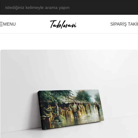
SIPARIŞ TAKI
MENU
Ana Sayfa
/
Tablo Galerisi
/
Yağlı Boya Görseller
/
İstanbul
-23%