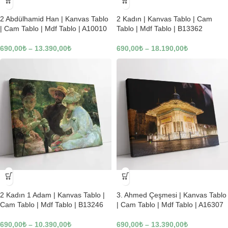
-23%
-23%
2 Abdülhamid Han | Kanvas Tablo
2 Kadın | Kanvas Tablo | Cam
| Cam Tablo | Mdf Tablo | A10010
Tablo | Mdf Tablo | B13362
690,00
₺
–
13.390,00
₺
690,00
₺
–
18.190,00
₺
-23%
-23%
2 Kadın 1 Adam | Kanvas Tablo |
3. Ahmed Çeşmesi | Kanvas Tablo
Cam Tablo | Mdf Tablo | B13246
| Cam Tablo | Mdf Tablo | A16307
690,00
₺
–
10.390,00
₺
690,00
₺
–
13.390,00
₺