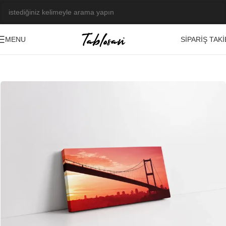
SIPARIŞ TAKI
MENU
Ana Sayfa
/
Tablo Galerisi
/
Fotoğraf Görseller
/
İstanbul
-21%