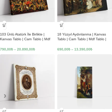
-23%
-23%
103 Ünlü Atatürk İle Birlikte |
18 Yüzyıl Aydınlanma | Kanvas
Kanvas Tablo | Cam Tablo | Mdf
Tablo | Cam Tablo | Mdf Tablo |
Tablo | B22619
B02169
790,00
₺
–
20.890,00
₺
690,00
₺
–
13.390,00
₺