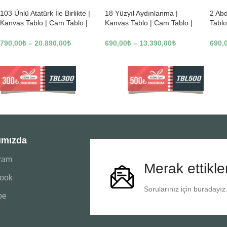
103 Ünlü Atatürk İle Birlikte |
18 Yüzyıl Aydınlanma |
2 Ab
Kanvas Tablo | Cam Tablo |
Kanvas Tablo | Cam Tablo |
Tablo
Mdf Tablo | B22619
Mdf Tablo | B02169
Tablo
790,00
₺
–
20.890,00
₺
690,00
₺
–
13.390,00
₺
690,
ımızda
gram
Merak ettikle
ook
Sorularınız için buradayız
be