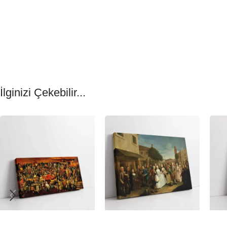
İlginizi Çekebilir...
-23%
-23%
-23