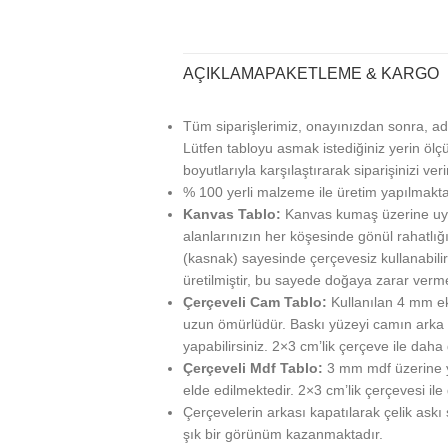
AÇIKLAMA
PAKETLEME & KARGO
Tüm siparişlerimiz, onayınızdan sonra, ad
Lütfen tabloyu asmak istediğiniz yerin ölçü
boyutlarıyla karşılaştırarak siparişinizi veri
% 100 yerli malzeme ile üretim yapılmakta
Kanvas Tablo:
Kanvas kumaş üzerine uy
alanlarınızın her köşesinde gönül rahatlığı
(kasnak) sayesinde çerçevesiz kullanabilir
üretilmiştir, bu sayede doğaya zarar verm
Çerçeveli Cam Tablo:
Kullanılan 4 mm ek
uzun ömürlüdür. Baskı yüzeyi camın arka ta
yapabilirsiniz. 2×3 cm’lik çerçeve ile daha g
Çerçeveli Mdf Tablo:
3 mm mdf üzerine ya
elde edilmektedir. 2×3 cm’lik çerçevesi ile
Çerçevelerin arkası kapatılarak çelik askı
şık bir görünüm kazanmaktadır.