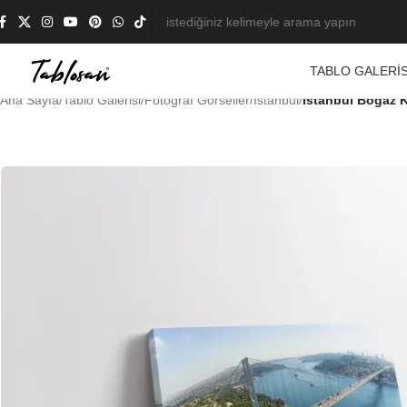
TABLO GALERIS
Ana Sayfa
/
Tablo Galerisi
/
Fotoğraf Görseller
/
İstanbul
/
İstanbul Boğaz K
-21%