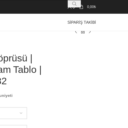
0,00
₺
SIPARIŞ TAKIBI
öprüsü |
am Tablo |
82
uniyeti