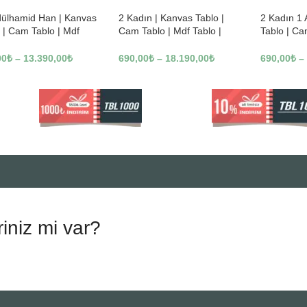
dülhamid Han | Kanvas
2 Kadın | Kanvas Tablo |
2 Kadın 1
 | Cam Tablo | Mdf
Cam Tablo | Mdf Tablo |
Tablo | Ca
 | A10010
B13362
Tablo | B1
00
₺
–
13.390,00
₺
690,00
₺
–
18.190,00
₺
690,00
₺
–
riniz mi var?
.