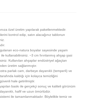
ınıza özel üretim yapılarak paketlenmektedir.
lerini kontrol edip, satın alacağınız tablonun
niz.
dır.
gulanan eco-natura boyalar sayesinde yaşam
 ile kullanabilirsiniz. ~3 cm fırınlanmış ahşap şasi
siniz. Kullanılan ahşaplar endüstriyel ağaçtan
eden üretim sağlanmıştır.
stra parlak cam, darbeye dayanıklı (temperli) ve
rafında kaldığı için kolayca temizliğini
üvenli hale getirilmiştir.
pılan baskı ile gerçekçi sonuç ve kaliteli görünüm
 dayanıklı, hafif ve uzun ömürlüdür.
 sistemi ile tamamlanmaktadır. Böylelikle temiz ve