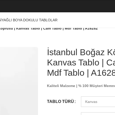
I
YAĞLI BOYA DOKULU TABLOLAR
öprüsü | Kanvas Tablo | Cam Tablo | Mdf Tablo | A16282
İstanbul Boğaz K
Kanvas Tablo | C
Mdf Tablo | A162
Kaliteli Malzeme | % 100 Müşteri Memn
TABLO TÜRÜ