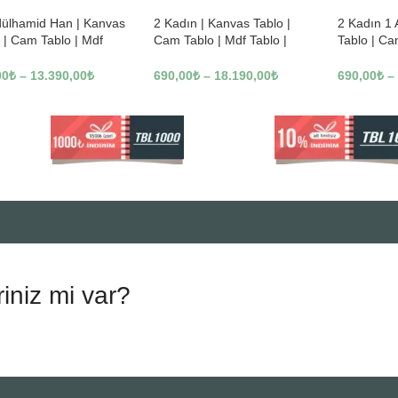
dülhamid Han | Kanvas
2 Kadın | Kanvas Tablo |
2 Kadın 1
 | Cam Tablo | Mdf
Cam Tablo | Mdf Tablo |
Tablo | Ca
 | A10010
B13362
Tablo | B1
00
₺
–
13.390,00
₺
690,00
₺
–
18.190,00
₺
690,00
₺
–
riniz mi var?
.