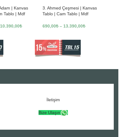
 Adam | Kanvas
3. Ahmed Çeşmesi | Kanvas
m Tablo | Mdf
Tablo | Cam Tablo | Mdf
3246
Tablo | A16307
10.390,00
₺
690,00
₺
–
13.390,00
₺
İletişim
Bize Ulaşın