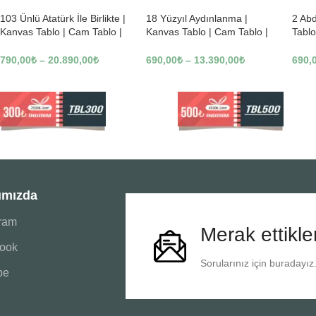
103 Ünlü Atatürk İle Birlikte |
18 Yüzyıl Aydınlanma |
2 Ab
Kanvas Tablo | Cam Tablo |
Kanvas Tablo | Cam Tablo |
Tablo
Mdf Tablo | B22619
Mdf Tablo | B02169
Tablo
790,00
₺
–
20.890,00
₺
690,00
₺
–
13.390,00
₺
690,
ımızda
gram
Merak ettikle
ook
Sorularınız için buradayız
be