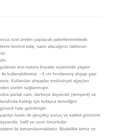
ınıza özel üretim yapılarak paketlenmektedir.
lerini kontrol edip, satın alacağınız tablonun
niz.
dır.
gulanan eco-natura boyalar sayesinde yaşam
 ile kullanabilirsiniz. ~3 cm fırınlanmış ahşap şasi
siniz. Kullanılan ahşaplar endüstriyel ağaçtan
eden üretim sağlanmıştır.
stra parlak cam, darbeye dayanıklı (temperli) ve
rafında kaldığı için kolayca temizliğini
üvenli hale getirilmiştir.
pılan baskı ile gerçekçi sonuç ve kaliteli görünüm
 dayanıklı, hafif ve uzun ömürlüdür.
 sistemi ile tamamlanmaktadır. Böylelikle temiz ve