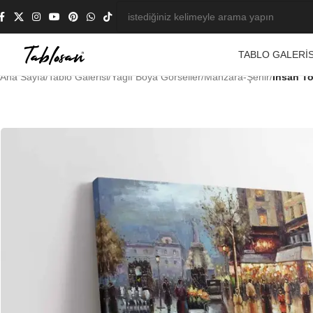
TABLO GALERIS
Ana Sayfa
/
Tablo Galerisi
/
Yağlı Boya Görseller
/
Manzara-Şehir
/
İnsan To
-23%