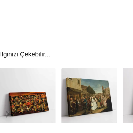
İlginizi Çekebilir...
-23%
-23%
-23