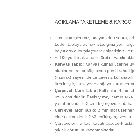
AÇIKLAMA
PAKETLEME & KARGO
Tüm siparişlerimiz, onayınızdan sonra, ad
Lütfen tabloyu asmak istediğiniz yerin ölçü
boyutlarıyla karşılaştırarak siparişinizi veri
% 100 yerli malzeme ile üretim yapılmakta
Kanvas Tablo:
Kanvas kumaş üzerine uy
alanlarınızın her köşesinde gönül rahatlığı
(kasnak) sayesinde çerçevesiz kullanabilir
üretilmiştir, bu sayede doğaya zarar verm
Çerçeveli Cam Tablo:
Kullanılan 4 mm ek
uzun ömürlüdür. Baskı yüzeyi camın arka ta
yapabilirsiniz. 2×3 cm’lik çerçeve ile daha g
Çerçeveli Mdf Tablo:
3 mm mdf üzerine ya
elde edilmektedir. 2×3 cm’lik çerçevesi ile
Çerçevelerin arkası kapatılarak çelik askı
şık bir görünüm kazanmaktadır.