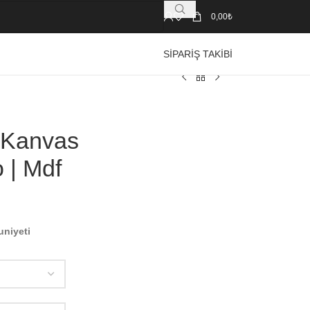
0,00
₺
SIPARIŞ TAKIBI
| Kanvas
 | Mdf
uniyeti