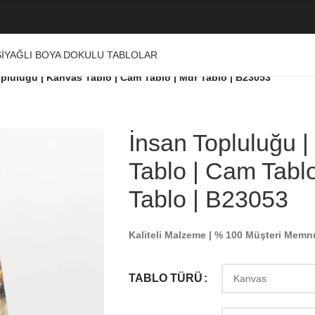
I
YAĞLI BOYA DOKULU TABLOLAR
pluluğu | Kanvas Tablo | Cam Tablo | Mdf Tablo | B23053
İnsan Topluluğu 
Tablo | Cam Tablo
Tablo | B23053
Kaliteli Malzeme | % 100 Müşteri Memn
TABLO TÜRÜ