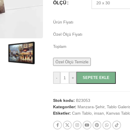
ÖLÇÜ
Ürün Fiyatı
Özel Ölçü Fiyatı
Toplam
Özel Ölçü Temizle
-
+
SEPETE EKLE
Stok kodu:
B23053
Kategoriler:
Manzara-Şehir
,
Tablo Galeris
Etiketler:
Cam Tablo
,
insan
,
Kanvas Tabl