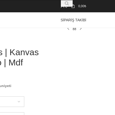
0,00
₺
SIPARIŞ TAKIBI
s | Kanvas
 | Mdf
uniyeti