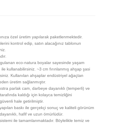
ınıza özel üretim yapılarak paketlenmektedir.
lerini kontrol edip, satın alacağınız tablonun
niz.
dır.
gulanan eco-natura boyalar sayesinde yaşam
 ile kullanabilirsiniz. ~3 cm fırınlanmış ahşap şasi
siniz. Kullanılan ahşaplar endüstriyel ağaçtan
eden üretim sağlanmıştır.
stra parlak cam, darbeye dayanıklı (temperli) ve
rafında kaldığı için kolayca temizliğini
üvenli hale getirilmiştir.
pılan baskı ile gerçekçi sonuç ve kaliteli görünüm
 dayanıklı, hafif ve uzun ömürlüdür.
 sistemi ile tamamlanmaktadır. Böylelikle temiz ve