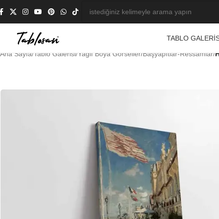
TABLO GALERIS
Ana Sayfa
/
Tablo Galerisi
/
Yağlı Boya Görseller
/
Başyapıtlar-Ressamlar
/
H
-23%