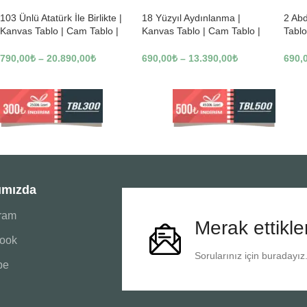
103 Ünlü Atatürk İle Birlikte |
18 Yüzyıl Aydınlanma |
2 Ab
Kanvas Tablo | Cam Tablo |
Kanvas Tablo | Cam Tablo |
Tablo
Mdf Tablo | B22619
Mdf Tablo | B02169
Tablo
790,00
₺
–
20.890,00
₺
690,00
₺
–
13.390,00
₺
690,
ımızda
gram
Merak ettikle
ook
Sorularınız için buradayız
be