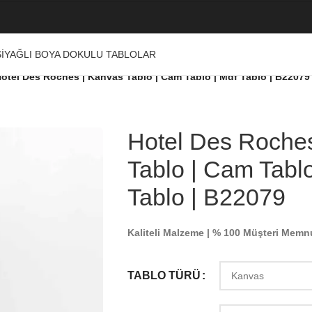
I
YAĞLI BOYA DOKULU TABLOLAR
otel Des Roches | Kanvas Tablo | Cam Tablo | Mdf Tablo | B22079
Hotel Des Roche
Tablo | Cam Tablo
Tablo | B22079
Kaliteli Malzeme | % 100 Müşteri Memn
TABLO TÜRÜ