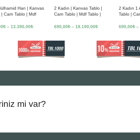
dülhamid Han | Kanvas
2 Kadın | Kanvas Tablo |
2 Kadın 1
 | Cam Tablo | Mdf
Cam Tablo | Mdf Tablo |
Tablo | Ca
 | A10010
B13362
Tablo | B1
00
₺
–
13.390,00
₺
690,00
₺
–
18.190,00
₺
690,00
₺
–
riniz mi var?
.