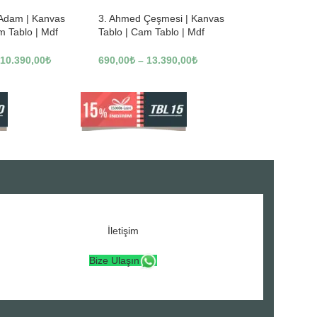
 Adam | Kanvas
3. Ahmed Çeşmesi | Kanvas
m Tablo | Mdf
Tablo | Cam Tablo | Mdf
3246
Tablo | A16307
10.390,00
₺
690,00
₺
–
13.390,00
₺
İletişim
Bize Ulaşın