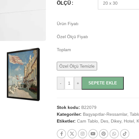
ÖLÇÜ
Ürün Fiyatı
Özel Ölçü Fiyatı
Toplam
Özel Ölçü Temizle
-
+
SEPETE EKLE
Stok kodu:
B22079
Kategoriler:
Başyapıtlar-Ressamlar
,
Tabl
Etiketler:
Cam Tablo
,
Des
,
Dikey
,
Hotel
,
K