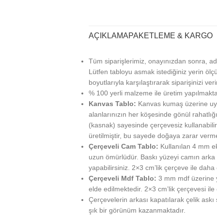
AÇIKLAMA
PAKETLEME & KARGO
Tüm siparişlerimiz, onayınızdan sonra, ad
Lütfen tabloyu asmak istediğiniz yerin ölçü
boyutlarıyla karşılaştırarak siparişinizi veri
% 100 yerli malzeme ile üretim yapılmakta
Kanvas Tablo:
Kanvas kumaş üzerine uy
alanlarınızın her köşesinde gönül rahatlığı
(kasnak) sayesinde çerçevesiz kullanabilir
üretilmiştir, bu sayede doğaya zarar verm
Çerçeveli Cam Tablo:
Kullanılan 4 mm ek
uzun ömürlüdür. Baskı yüzeyi camın arka ta
yapabilirsiniz. 2×3 cm’lik çerçeve ile daha g
Çerçeveli Mdf Tablo:
3 mm mdf üzerine ya
elde edilmektedir. 2×3 cm’lik çerçevesi ile
Çerçevelerin arkası kapatılarak çelik askı
şık bir görünüm kazanmaktadır.