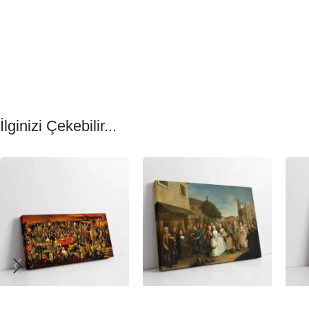
İlginizi Çekebilir...
-23%
-23%
-23