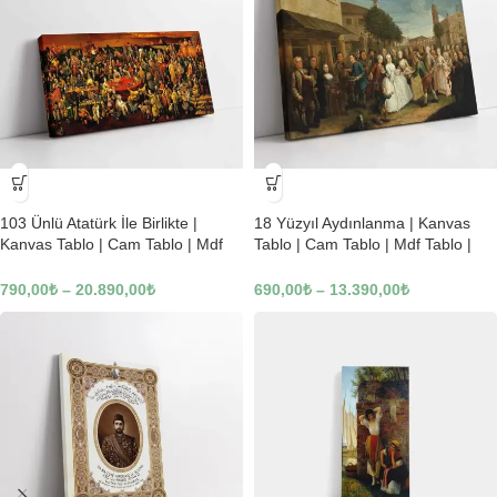
-23%
-23%
103 Ünlü Atatürk İle Birlikte |
18 Yüzyıl Aydınlanma | Kanvas
Kanvas Tablo | Cam Tablo | Mdf
Tablo | Cam Tablo | Mdf Tablo |
Tablo | B22619
B02169
790,00
₺
–
20.890,00
₺
690,00
₺
–
13.390,00
₺