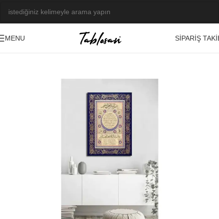
SIPARIŞ TAKI
MENU
Ana Sayfa
/
Tablo Galerisi
/
Yağlı Boya Görseller
/
Osmanlı-Çini-Hat
-23%