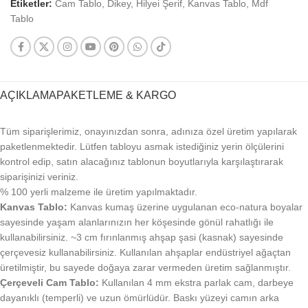
Etiketler:
Cam Tablo
,
Dikey
,
Hilyei Şerif
,
Kanvas Tablo
,
Mdf
Tablo
AÇIKLAMA
PAKETLEME & KARGO
Tüm siparişlerimiz, onayınızdan sonra, adınıza özel üretim yapılarak
paketlenmektedir. Lütfen tabloyu asmak istediğiniz yerin ölçülerini
kontrol edip, satın alacağınız tablonun boyutlarıyla karşılaştırarak
siparişinizi veriniz.
% 100 yerli malzeme ile üretim yapılmaktadır.
Kanvas Tablo:
Kanvas kumaş üzerine uygulanan eco-natura boyalar
sayesinde yaşam alanlarınızın her köşesinde gönül rahatlığı ile
kullanabilirsiniz. ~3 cm fırınlanmış ahşap şasi (kasnak) sayesinde
çerçevesiz kullanabilirsiniz. Kullanılan ahşaplar endüstriyel ağaçtan
üretilmiştir, bu sayede doğaya zarar vermeden üretim sağlanmıştır.
Çerçeveli Cam Tablo:
Kullanılan 4 mm ekstra parlak cam, darbeye
dayanıklı (temperli) ve uzun ömürlüdür. Baskı yüzeyi camın arka