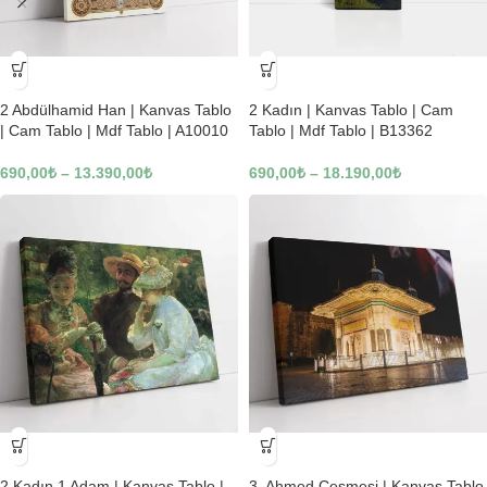
-23%
-23%
2 Abdülhamid Han | Kanvas Tablo
2 Kadın | Kanvas Tablo | Cam
| Cam Tablo | Mdf Tablo | A10010
Tablo | Mdf Tablo | B13362
690,00
₺
–
13.390,00
₺
690,00
₺
–
18.190,00
₺
-23%
-23%
2 Kadın 1 Adam | Kanvas Tablo |
3. Ahmed Çeşmesi | Kanvas Tablo