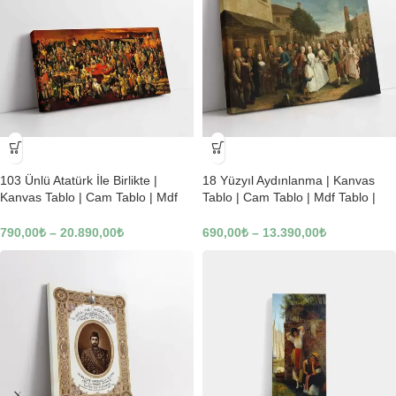
-23%
-23%
103 Ünlü Atatürk İle Birlikte |
18 Yüzyıl Aydınlanma | Kanvas
Kanvas Tablo | Cam Tablo | Mdf
Tablo | Cam Tablo | Mdf Tablo |
Tablo | B22619
B02169
790,00
₺
–
20.890,00
₺
690,00
₺
–
13.390,00
₺