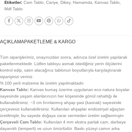
Etiketler:
Cam Tablo
,
Cariye
,
Dikey
,
Hamamda
,
Kanvas Tablo
,
Mdf Tablo
AÇIKLAMA
PAKETLEME & KARGO
Tüm siparişlerimiz, onayınızdan sonra, adınıza özel üretim yapılarak
paketlenmektedir. Lütfen tabloyu asmak istediğiniz yerin ölçülerini
kontrol edip, satın alacağınız tablonun boyutlarıyla karşılaştırarak
siparişinizi veriniz.
% 100 yerli malzeme ile üretim yapılmaktadır.
Kanvas Tablo:
Kanvas kumaş üzerine uygulanan eco-natura boyalar
sayesinde yaşam alanlarınızın her köşesinde gönül rahatlığı ile
kullanabilirsiniz. ~3 cm fırınlanmış ahşap şasi (kasnak) sayesinde
çerçevesiz kullanabilirsiniz. Kullanılan ahşaplar endüstriyel ağaçtan
üretilmiştir, bu sayede doğaya zarar vermeden üretim sağlanmıştır.
Çerçeveli Cam Tablo:
Kullanılan 4 mm ekstra parlak cam, darbeye
dayanıklı (temperli) ve uzun ömürlüdür. Baskı yüzeyi camın arka