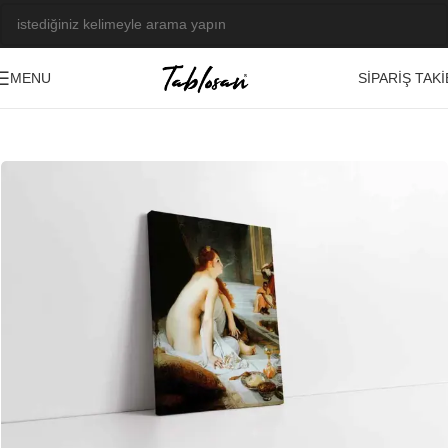
SIPARIŞ TAKI
MENU
Ana Sayfa
/
Tablo Galerisi
/
Yağlı Boya Görseller
/
Nü
-23%