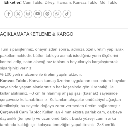
Etiketler:
Cam Tablo
,
Dikey
,
Hamam
,
Kanvas Tablo
,
Mdf Tablo
AÇIKLAMA
PAKETLEME & KARGO
Tüm siparişlerimiz, onayınızdan sonra, adınıza özel üretim yapılarak
paketlenmektedir. Lütfen tabloyu asmak istediğiniz yerin ölçülerini
kontrol edip, satın alacağınız tablonun boyutlarıyla karşılaştırarak
siparişinizi veriniz.
% 100 yerli malzeme ile üretim yapılmaktadır.
Kanvas Tablo:
Kanvas kumaş üzerine uygulanan eco-natura boyalar
sayesinde yaşam alanlarınızın her köşesinde gönül rahatlığı ile
kullanabilirsiniz. ~3 cm fırınlanmış ahşap şasi (kasnak) sayesinde
çerçevesiz kullanabilirsiniz. Kullanılan ahşaplar endüstriyel ağaçtan
üretilmiştir, bu sayede doğaya zarar vermeden üretim sağlanmıştır.
Çerçeveli Cam Tablo:
Kullanılan 4 mm ekstra parlak cam, darbeye
dayanıklı (temperli) ve uzun ömürlüdür. Baskı yüzeyi camın arka
tarafında kaldığı için kolayca temizliğini yapabilirsiniz. 2×3 cm’lik