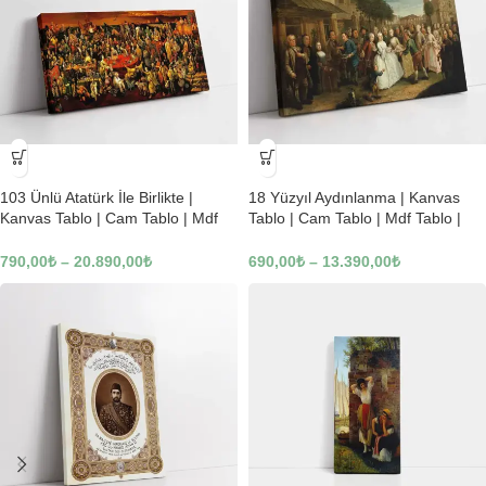
-23%
-23%
103 Ünlü Atatürk İle Birlikte |
18 Yüzyıl Aydınlanma | Kanvas
Kanvas Tablo | Cam Tablo | Mdf
Tablo | Cam Tablo | Mdf Tablo |
Tablo | B22619
B02169
790,00
₺
–
20.890,00
₺
690,00
₺
–
13.390,00
₺