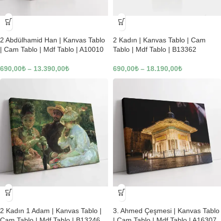
-23%
-23%
2 Abdülhamid Han | Kanvas Tablo
2 Kadın | Kanvas Tablo | Cam
| Cam Tablo | Mdf Tablo | A10010
Tablo | Mdf Tablo | B13362
690,00
₺
–
13.390,00
₺
690,00
₺
–
18.190,00
₺
-23%
-23%
2 Kadın 1 Adam | Kanvas Tablo |
3. Ahmed Çeşmesi | Kanvas Tablo
Cam Tablo | Mdf Tablo | B13246
| Cam Tablo | Mdf Tablo | A16307