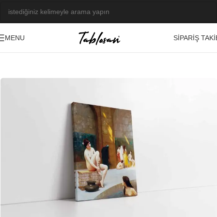
SIPARIŞ TAKI
MENU
Ana Sayfa
/
Tablo Galerisi
/
Yağlı Boya Görseller
/
Nü
-23%