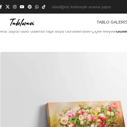
TABLO GALERIS
Ana Sayfa
/
Tablo Galerisi
/
Yağlı Boya Görseller
/
Bitki-Çiçek-Meyve
/
Gülle
-23%