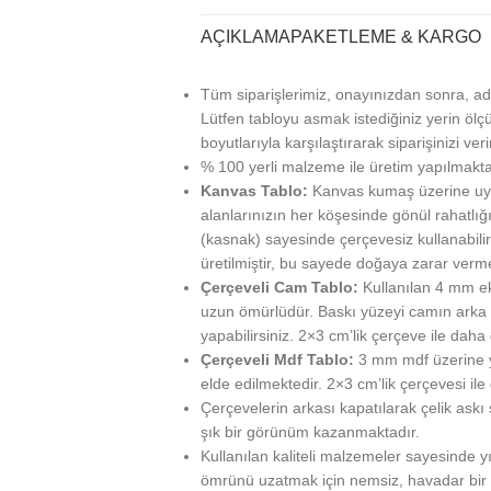
AÇIKLAMA
PAKETLEME & KARGO
Tüm siparişlerimiz, onayınızdan sonra, ad
Lütfen tabloyu asmak istediğiniz yerin ölçü
boyutlarıyla karşılaştırarak siparişinizi veri
% 100 yerli malzeme ile üretim yapılmakta
Kanvas Tablo:
Kanvas kumaş üzerine uy
alanlarınızın her köşesinde gönül rahatlığı
(kasnak) sayesinde çerçevesiz kullanabilir
üretilmiştir, bu sayede doğaya zarar verm
Çerçeveli Cam Tablo:
Kullanılan 4 mm ek
uzun ömürlüdür. Baskı yüzeyi camın arka ta
yapabilirsiniz. 2×3 cm’lik çerçeve ile daha g
Çerçeveli Mdf Tablo:
3 mm mdf üzerine ya
elde edilmektedir. 2×3 cm’lik çerçevesi ile
Çerçevelerin arkası kapatılarak çelik askı
şık bir görünüm kazanmaktadır.
Kullanılan kaliteli malzemeler sayesinde 
ömrünü uzatmak için nemsiz, havadar bir 