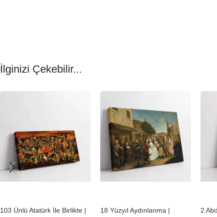
İlginizi Çekebilir...
-23%
-23%
-23
103 Ünlü Atatürk İle Birlikte |
18 Yüzyıl Aydınlanma |
2 Ab