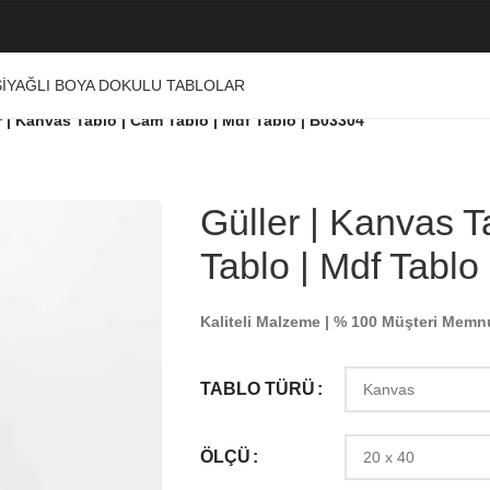
I
YAĞLI BOYA DOKULU TABLOLAR
r | Kanvas Tablo | Cam Tablo | Mdf Tablo | B03304
Güller | Kanvas 
Tablo | Mdf Tablo
Kaliteli Malzeme | % 100 Müşteri Memn
TABLO TÜRÜ
ÖLÇÜ