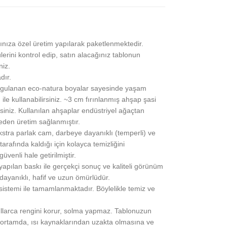
ınıza özel üretim yapılarak paketlenmektedir.
lerini kontrol edip, satın alacağınız tablonun
niz.
dır.
gulanan eco-natura boyalar sayesinde yaşam
 ile kullanabilirsiniz. ~3 cm fırınlanmış ahşap şasi
siniz. Kullanılan ahşaplar endüstriyel ağaçtan
eden üretim sağlanmıştır.
stra parlak cam, darbeye dayanıklı (temperli) ve
rafında kaldığı için kolayca temizliğini
üvenli hale getirilmiştir.
pılan baskı ile gerçekçi sonuç ve kaliteli görünüm
 dayanıklı, hafif ve uzun ömürlüdür.
 sistemi ile tamamlanmaktadır. Böylelikle temiz ve
yıllarca rengini korur, solma yapmaz. Tablonuzun
ortamda, ısı kaynaklarından uzakta olmasına ve