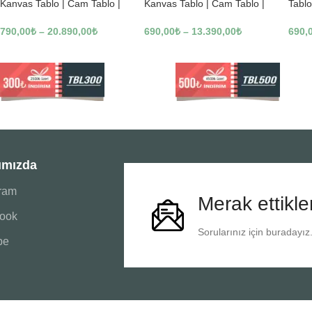
Kanvas Tablo | Cam Tablo |
Kanvas Tablo | Cam Tablo |
Tablo
Mdf Tablo | B22619
Mdf Tablo | B02169
Tablo
790,00
₺
–
20.890,00
₺
690,00
₺
–
13.390,00
₺
690,
ımızda
gram
Merak ettikle
ook
Sorularınız için buradayız
be