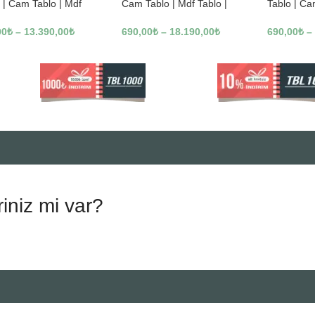
 | Cam Tablo | Mdf
Cam Tablo | Mdf Tablo |
Tablo | Ca
 | A10010
B13362
Tablo | B1
00
₺
–
13.390,00
₺
690,00
₺
–
18.190,00
₺
690,00
₺
–
riniz mi var?
.