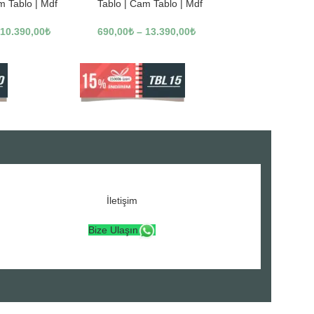
m Tablo | Mdf
Tablo | Cam Tablo | Mdf
3246
Tablo | A16307
10.390,00
₺
690,00
₺
–
13.390,00
₺
İletişim
Bize Ulaşın