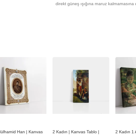
direkt güneş ışığına maruz kalmamasına d
%
-23%
-23%
dülhamid Han | Kanvas
2 Kadın | Kanvas Tablo |
2 Kadın 1