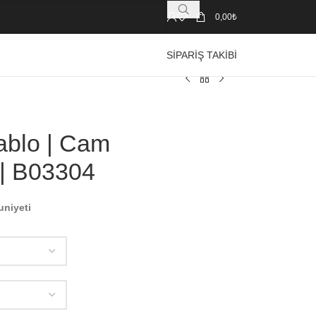
0,00
₺
SIPARIŞ TAKIBI
Tablo | Cam
 | B03304
uniyeti