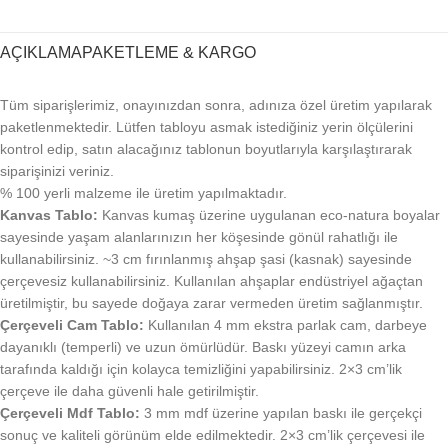
AÇIKLAMA
PAKETLEME & KARGO
Tüm siparişlerimiz, onayınızdan sonra, adınıza özel üretim yapılarak
paketlenmektedir. Lütfen tabloyu asmak istediğiniz yerin ölçülerini
kontrol edip, satın alacağınız tablonun boyutlarıyla karşılaştırarak
siparişinizi veriniz.
% 100 yerli malzeme ile üretim yapılmaktadır.
Kanvas Tablo:
Kanvas kumaş üzerine uygulanan eco-natura boyalar
sayesinde yaşam alanlarınızın her köşesinde gönül rahatlığı ile
kullanabilirsiniz. ~3 cm fırınlanmış ahşap şasi (kasnak) sayesinde
çerçevesiz kullanabilirsiniz. Kullanılan ahşaplar endüstriyel ağaçtan
üretilmiştir, bu sayede doğaya zarar vermeden üretim sağlanmıştır.
Çerçeveli Cam Tablo:
Kullanılan 4 mm ekstra parlak cam, darbeye
dayanıklı (temperli) ve uzun ömürlüdür. Baskı yüzeyi camın arka
tarafında kaldığı için kolayca temizliğini yapabilirsiniz. 2×3 cm’lik
çerçeve ile daha güvenli hale getirilmiştir.
Çerçeveli Mdf Tablo:
3 mm mdf üzerine yapılan baskı ile gerçekçi
sonuç ve kaliteli görünüm elde edilmektedir. 2×3 cm’lik çerçevesi ile