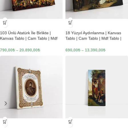
-23%
-23%
103 Ünlü Atatürk İle Birlikte |
18 Yüzyıl Aydınlanma | Kanvas
Kanvas Tablo | Cam Tablo | Mdf
Tablo | Cam Tablo | Mdf Tablo |
Tablo | B22619
B02169
790,00
₺
–
20.890,00
₺
690,00
₺
–
13.390,00
₺
-23%
-23%