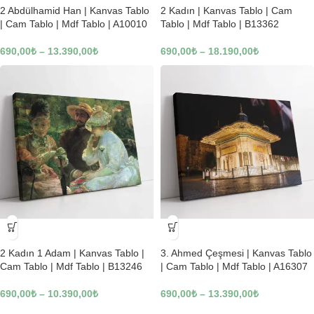
2 Abdülhamid Han | Kanvas Tablo
2 Kadın | Kanvas Tablo | Cam
| Cam Tablo | Mdf Tablo | A10010
Tablo | Mdf Tablo | B13362
690,00
₺
–
13.390,00
₺
690,00
₺
–
18.190,00
₺
-23%
-23%
2 Kadın 1 Adam | Kanvas Tablo |
3. Ahmed Çeşmesi | Kanvas Tablo
Cam Tablo | Mdf Tablo | B13246
| Cam Tablo | Mdf Tablo | A16307
690,00
₺
–
10.390,00
₺
690,00
₺
–
13.390,00
₺