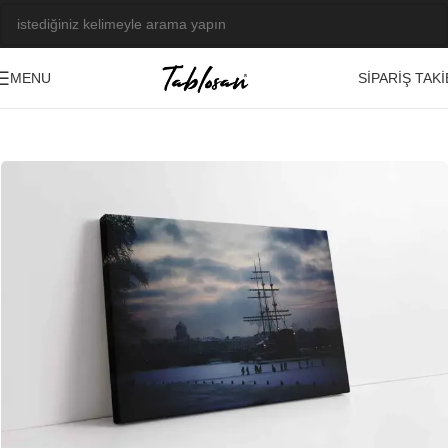
SIPARIŞ TAKI
MENU
Ana Sayfa
/
Tablo Galerisi
/
Fotoğraf Görseller
/
Manzara-Şehir
-23%