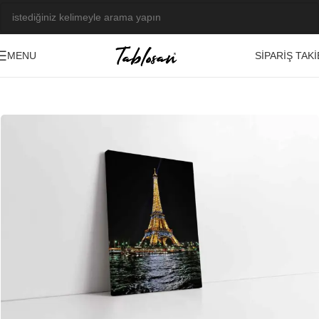
SIPARIŞ TAKI
MENU
Ana Sayfa
/
Tablo Galerisi
/
Fotoğraf Görseller
/
Manzara-Şehir
-23%