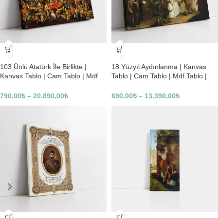
-23%
-23%
103 Ünlü Atatürk İle Birlikte |
18 Yüzyıl Aydınlanma | Kanvas
Kanvas Tablo | Cam Tablo | Mdf
Tablo | Cam Tablo | Mdf Tablo |
Tablo | B22619
B02169
790,00
₺
–
20.890,00
₺
690,00
₺
–
13.390,00
₺