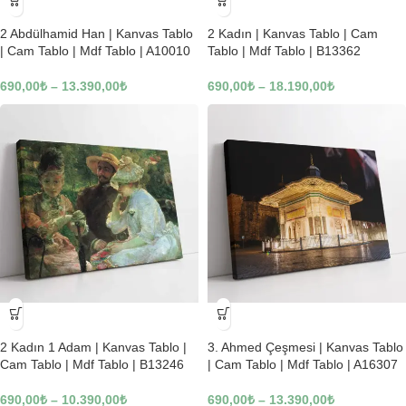
-23%
-23%
2 Abdülhamid Han | Kanvas Tablo
2 Kadın | Kanvas Tablo | Cam
| Cam Tablo | Mdf Tablo | A10010
Tablo | Mdf Tablo | B13362
690,00
₺
–
13.390,00
₺
690,00
₺
–
18.190,00
₺
-23%
-23%
2 Kadın 1 Adam | Kanvas Tablo |
3. Ahmed Çeşmesi | Kanvas Tablo
Cam Tablo | Mdf Tablo | B13246
| Cam Tablo | Mdf Tablo | A16307
690,00
₺
–
10.390,00
₺
690,00
₺
–
13.390,00
₺