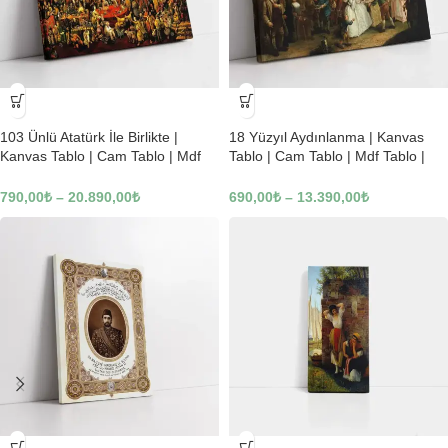
-23%
-23%
103 Ünlü Atatürk İle Birlikte |
18 Yüzyıl Aydınlanma | Kanvas
Kanvas Tablo | Cam Tablo | Mdf
Tablo | Cam Tablo | Mdf Tablo |
Tablo | B22619
B02169
790,00
₺
–
20.890,00
₺
690,00
₺
–
13.390,00
₺