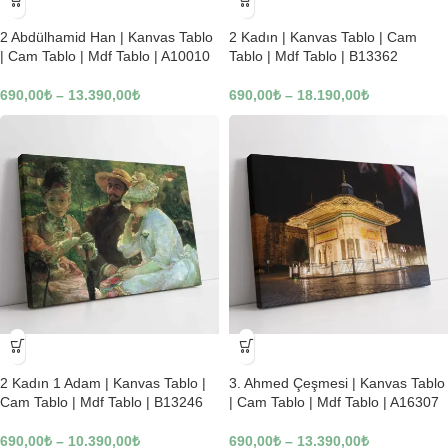
-23%
-23%
2 Abdülhamid Han | Kanvas Tablo
2 Kadın | Kanvas Tablo | Cam
| Cam Tablo | Mdf Tablo | A10010
Tablo | Mdf Tablo | B13362
690,00
₺
–
13.390,00
₺
690,00
₺
–
18.190,00
₺
-23%
-23%
2 Kadın 1 Adam | Kanvas Tablo |
3. Ahmed Çeşmesi | Kanvas Tablo
Cam Tablo | Mdf Tablo | B13246
| Cam Tablo | Mdf Tablo | A16307
690,00
₺
–
10.390,00
₺
690,00
₺
–
13.390,00
₺