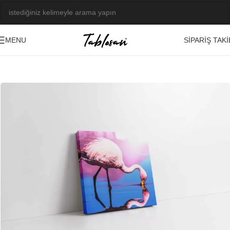
SIPARIŞ TAKI
MENU
Ana Sayfa
/
Tablo Galerisi
/
Fotoğraf Görseller
/
Hayvanlar
-22%