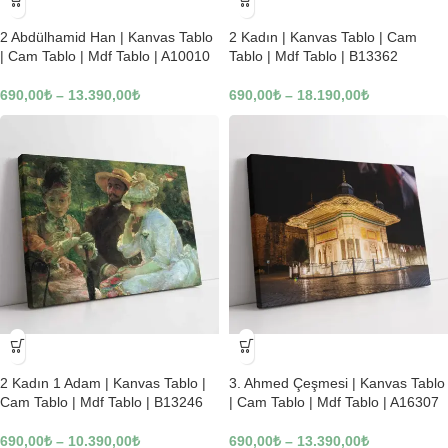
-23%
-23%
2 Abdülhamid Han | Kanvas Tablo
2 Kadın | Kanvas Tablo | Cam
| Cam Tablo | Mdf Tablo | A10010
Tablo | Mdf Tablo | B13362
690,00
₺
–
13.390,00
₺
690,00
₺
–
18.190,00
₺
-23%
-23%
2 Kadın 1 Adam | Kanvas Tablo |
3. Ahmed Çeşmesi | Kanvas Tablo
Cam Tablo | Mdf Tablo | B13246
| Cam Tablo | Mdf Tablo | A16307
690,00
₺
–
10.390,00
₺
690,00
₺
–
13.390,00
₺