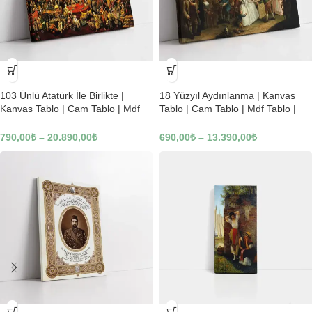
-23%
-23%
103 Ünlü Atatürk İle Birlikte |
18 Yüzyıl Aydınlanma | Kanvas
Kanvas Tablo | Cam Tablo | Mdf
Tablo | Cam Tablo | Mdf Tablo |
Tablo | B22619
B02169
790,00
₺
–
20.890,00
₺
690,00
₺
–
13.390,00
₺