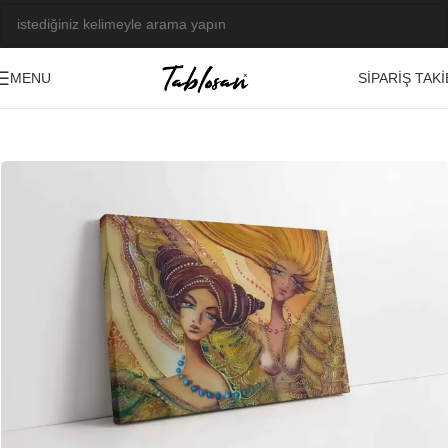
SIPARIŞ TAKI
MENU
Ana Sayfa
/
Tablo Galerisi
/
Yağlı Boya Görseller
/
Etnik
-23%