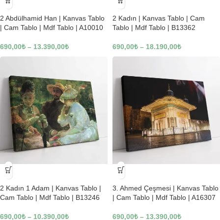
-23%
-23%
2 Abdülhamid Han | Kanvas Tablo
2 Kadın | Kanvas Tablo | Cam
| Cam Tablo | Mdf Tablo | A10010
Tablo | Mdf Tablo | B13362
690,00
₺
–
13.390,00
₺
690,00
₺
–
18.190,00
₺
-23%
-23%
2 Kadın 1 Adam | Kanvas Tablo |
3. Ahmed Çeşmesi | Kanvas Tablo
Cam Tablo | Mdf Tablo | B13246
| Cam Tablo | Mdf Tablo | A16307
690,00
₺
–
10.390,00
₺
690,00
₺
–
13.390,00
₺