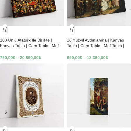
-23%
-23%
103 Ünlü Atatürk İle Birlikte |
18 Yüzyıl Aydınlanma | Kanvas
Kanvas Tablo | Cam Tablo | Mdf
Tablo | Cam Tablo | Mdf Tablo |
Tablo | B22619
B02169
790,00
₺
–
20.890,00
₺
690,00
₺
–
13.390,00
₺