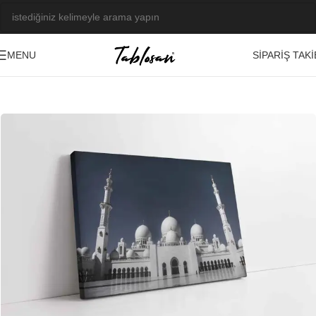
SIPARIŞ TAKI
MENU
Ana Sayfa
/
Tablo Galerisi
/
Fotoğraf Görseller
/
Manzara-Şehir
-23%