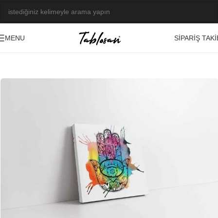
SIPARIŞ TAKI
MENU
Ana Sayfa
/
Tablo Galerisi
/
Fotoğraf Görseller
/
Dini-Etnik
-22%