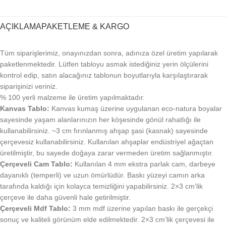
AÇIKLAMA
PAKETLEME & KARGO
Tüm siparişlerimiz, onayınızdan sonra, adınıza özel üretim yapılarak
paketlenmektedir. Lütfen tabloyu asmak istediğiniz yerin ölçülerini
kontrol edip, satın alacağınız tablonun boyutlarıyla karşılaştırarak
siparişinizi veriniz.
% 100 yerli malzeme ile üretim yapılmaktadır.
Kanvas Tablo:
Kanvas kumaş üzerine uygulanan eco-natura boyalar
sayesinde yaşam alanlarınızın her köşesinde gönül rahatlığı ile
kullanabilirsiniz. ~3 cm fırınlanmış ahşap şasi (kasnak) sayesinde
çerçevesiz kullanabilirsiniz. Kullanılan ahşaplar endüstriyel ağaçtan
üretilmiştir, bu sayede doğaya zarar vermeden üretim sağlanmıştır.
Çerçeveli Cam Tablo:
Kullanılan 4 mm ekstra parlak cam, darbeye
dayanıklı (temperli) ve uzun ömürlüdür. Baskı yüzeyi camın arka
tarafında kaldığı için kolayca temizliğini yapabilirsiniz. 2×3 cm’lik
çerçeve ile daha güvenli hale getirilmiştir.
Çerçeveli Mdf Tablo:
3 mm mdf üzerine yapılan baskı ile gerçekçi
sonuç ve kaliteli görünüm elde edilmektedir. 2×3 cm’lik çerçevesi ile