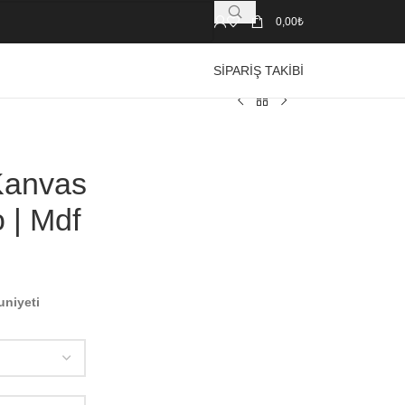
0,00
₺
SIPARIŞ TAKIBI
Kanvas
 | Mdf
uniyeti