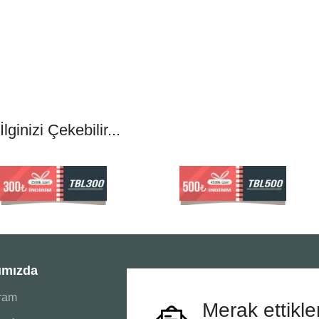
İlginizi Çekebilir...
ımızda
gram
Merak ettikle