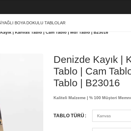
I
YAĞLI BOYA DOKULU TABLOLAR
Kayık | Kanvas Tablo | Cam Tablo | Mdf Tablo | B23016
Denizde Kayık | 
Tablo | Cam Tablo
Tablo | B23016
Kaliteli Malzeme | % 100 Müşteri Memn
TABLO TÜRÜ