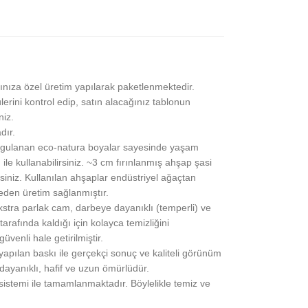
ınıza özel üretim yapılarak paketlenmektedir.
lerini kontrol edip, satın alacağınız tablonun
niz.
dır.
gulanan eco-natura boyalar sayesinde yaşam
 ile kullanabilirsiniz. ~3 cm fırınlanmış ahşap şasi
siniz. Kullanılan ahşaplar endüstriyel ağaçtan
eden üretim sağlanmıştır.
stra parlak cam, darbeye dayanıklı (temperli) ve
rafında kaldığı için kolayca temizliğini
üvenli hale getirilmiştir.
pılan baskı ile gerçekçi sonuç ve kaliteli görünüm
 dayanıklı, hafif ve uzun ömürlüdür.
 sistemi ile tamamlanmaktadır. Böylelikle temiz ve