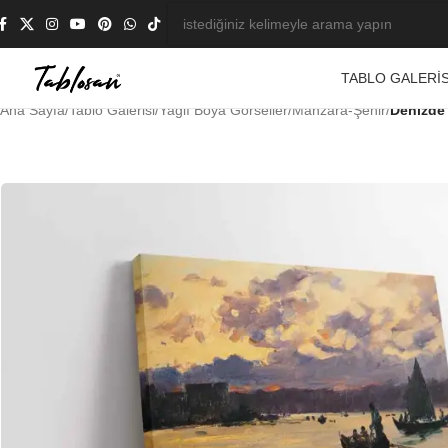
TABLO GALERIS
Ana Sayfa
/
Tablo Galerisi
/
Yağlı Boya Görseller
/
Manzara-Şehir
/
Denizde 
-23%