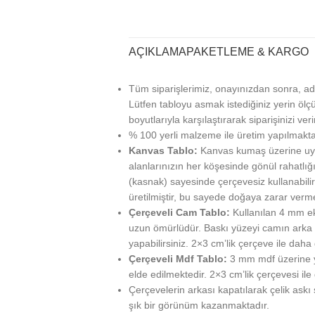
AÇIKLAMA
PAKETLEME & KARGO
Tüm siparişlerimiz, onayınızdan sonra, ad
Lütfen tabloyu asmak istediğiniz yerin ölçü
boyutlarıyla karşılaştırarak siparişinizi veri
% 100 yerli malzeme ile üretim yapılmakta
Kanvas Tablo:
Kanvas kumaş üzerine uy
alanlarınızın her köşesinde gönül rahatlığı
(kasnak) sayesinde çerçevesiz kullanabilir
üretilmiştir, bu sayede doğaya zarar verm
Çerçeveli Cam Tablo:
Kullanılan 4 mm ek
uzun ömürlüdür. Baskı yüzeyi camın arka ta
yapabilirsiniz. 2×3 cm’lik çerçeve ile daha g
Çerçeveli Mdf Tablo:
3 mm mdf üzerine ya
elde edilmektedir. 2×3 cm’lik çerçevesi ile
Çerçevelerin arkası kapatılarak çelik askı
şık bir görünüm kazanmaktadır.