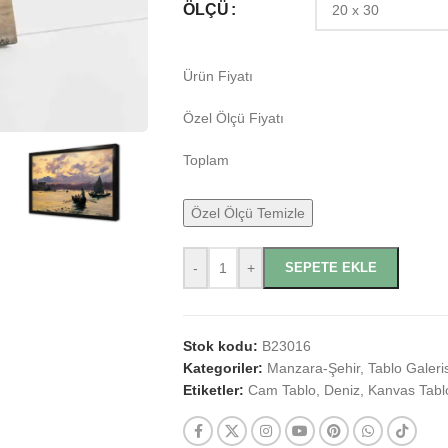
ÖLÇÜ
Ürün Fiyatı
Özel Ölçü Fiyatı
Toplam
Özel Ölçü Temizle
-
+
SEPETE EKLE
Stok kodu:
B23016
Kategoriler:
Manzara-Şehir
,
Tablo Galeris
Etiketler:
Cam Tablo
,
Deniz
,
Kanvas Tabl