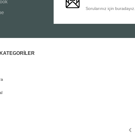
ook
Sorularınız için buradayız
be
I KATEGORILER
ra
al