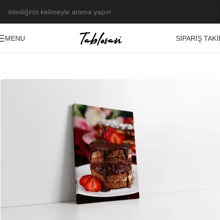
SIPARIŞ TAKI
MENU
Ana Sayfa
/
Tablo Galerisi
/
Fotoğraf Görseller
/
Bitki-Çiçek-Meyve
-23%