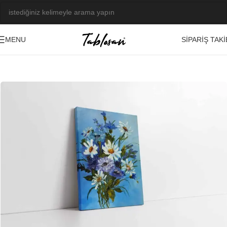
SIPARIŞ TAKI
MENU
Ana Sayfa
/
Tablo Galerisi
/
Yağlı Boya Görseller
/
Bitki-Çiçek-Meyve
-23%