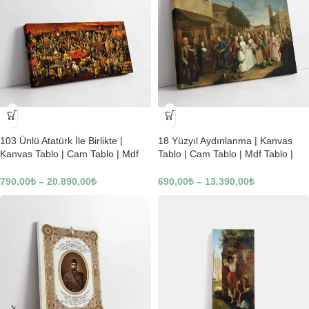
-23%
-23%
103 Ünlü Atatürk İle Birlikte |
18 Yüzyıl Aydınlanma | Kanvas
Kanvas Tablo | Cam Tablo | Mdf
Tablo | Cam Tablo | Mdf Tablo |
Tablo | B22619
B02169
790,00
₺
–
20.890,00
₺
690,00
₺
–
13.390,00
₺