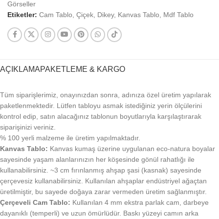
Görseller
Etiketler:
Cam Tablo
,
Çiçek
,
Dikey
,
Kanvas Tablo
,
Mdf Tablo
AÇIKLAMA
PAKETLEME & KARGO
Tüm siparişlerimiz, onayınızdan sonra, adınıza özel üretim yapılarak
paketlenmektedir. Lütfen tabloyu asmak istediğiniz yerin ölçülerini
kontrol edip, satın alacağınız tablonun boyutlarıyla karşılaştırarak
siparişinizi veriniz.
% 100 yerli malzeme ile üretim yapılmaktadır.
Kanvas Tablo:
Kanvas kumaş üzerine uygulanan eco-natura boyalar
sayesinde yaşam alanlarınızın her köşesinde gönül rahatlığı ile
kullanabilirsiniz. ~3 cm fırınlanmış ahşap şasi (kasnak) sayesinde
çerçevesiz kullanabilirsiniz. Kullanılan ahşaplar endüstriyel ağaçtan
üretilmiştir, bu sayede doğaya zarar vermeden üretim sağlanmıştır.
Çerçeveli Cam Tablo:
Kullanılan 4 mm ekstra parlak cam, darbeye
dayanıklı (temperli) ve uzun ömürlüdür. Baskı yüzeyi camın arka