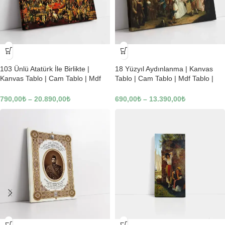
-23%
-23%
103 Ünlü Atatürk İle Birlikte |
18 Yüzyıl Aydınlanma | Kanvas
Kanvas Tablo | Cam Tablo | Mdf
Tablo | Cam Tablo | Mdf Tablo |
Tablo | B22619
B02169
790,00
₺
–
20.890,00
₺
690,00
₺
–
13.390,00
₺