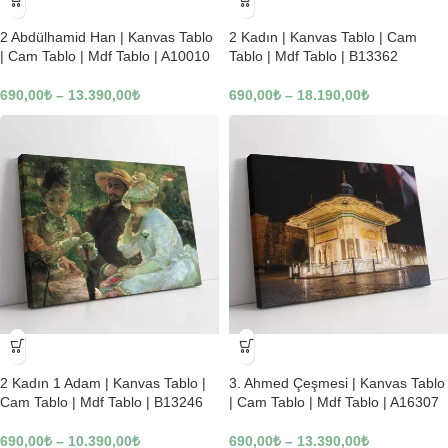
-23%
-23%
2 Abdülhamid Han | Kanvas Tablo
2 Kadın | Kanvas Tablo | Cam
| Cam Tablo | Mdf Tablo | A10010
Tablo | Mdf Tablo | B13362
690,00
₺
–
13.390,00
₺
690,00
₺
–
18.190,00
₺
-23%
-23%
2 Kadın 1 Adam | Kanvas Tablo |
3. Ahmed Çeşmesi | Kanvas Tablo
Cam Tablo | Mdf Tablo | B13246
| Cam Tablo | Mdf Tablo | A16307
690,00
₺
–
10.390,00
₺
690,00
₺
–
13.390,00
₺