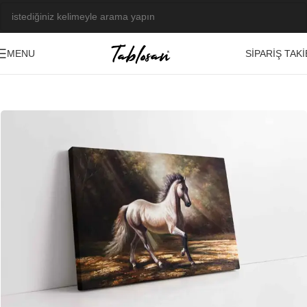
SIPARIŞ TAKI
MENU
Ana Sayfa
/
Tablo Galerisi
/
Yağlı Boya Görseller
/
Hayvanlar
-23%