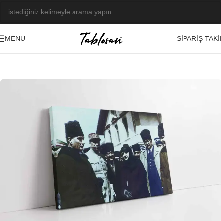
SIPARIŞ TAKI
MENU
Ana Sayfa
/
Tablo Galerisi
/
Fotoğraf Görseller
/
Atatürk
-23%