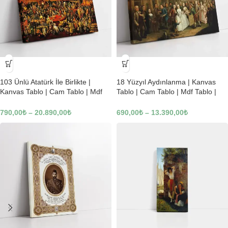
-23%
-23%
103 Ünlü Atatürk İle Birlikte |
18 Yüzyıl Aydınlanma | Kanvas
Kanvas Tablo | Cam Tablo | Mdf
Tablo | Cam Tablo | Mdf Tablo |
Tablo | B22619
B02169
790,00
₺
–
20.890,00
₺
690,00
₺
–
13.390,00
₺