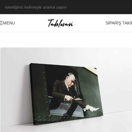
SIPARIŞ TAKI
MENU
Ana Sayfa
/
Tablo Galerisi
/
Fotoğraf Görseller
/
Atatürk
-23%