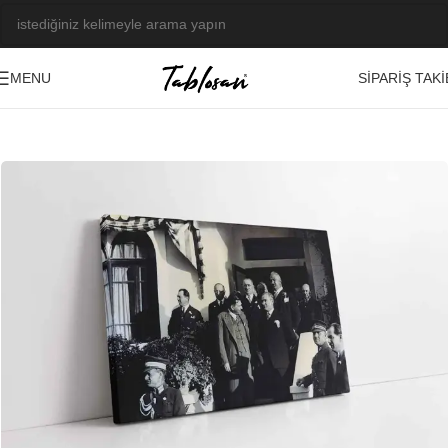
SIPARIŞ TAKI
MENU
Ana Sayfa
/
Tablo Galerisi
/
Fotoğraf Görseller
/
Atatürk
-23%