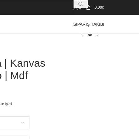
0,00
₺
SIPARIŞ TAKIBI
a | Kanvas
 | Mdf
uniyeti