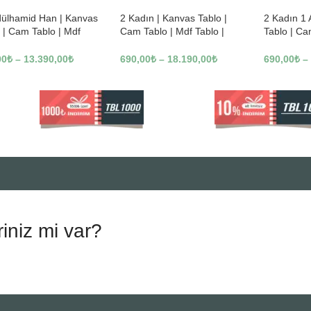
dülhamid Han | Kanvas
2 Kadın | Kanvas Tablo |
2 Kadın 1
 | Cam Tablo | Mdf
Cam Tablo | Mdf Tablo |
Tablo | Ca
 | A10010
B13362
Tablo | B1
00
₺
–
13.390,00
₺
690,00
₺
–
18.190,00
₺
690,00
₺
–
riniz mi var?
.