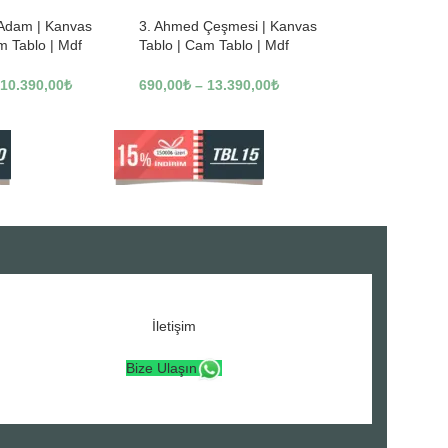
 Adam | Kanvas
3. Ahmed Çeşmesi | Kanvas
m Tablo | Mdf
Tablo | Cam Tablo | Mdf
3246
Tablo | A16307
10.390,00
₺
690,00
₺
–
13.390,00
₺
İletişim
Bize Ulaşın