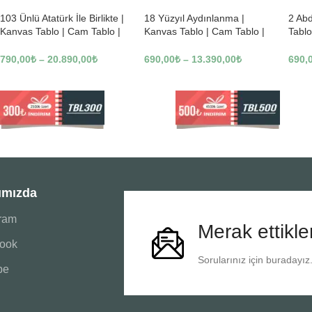
103 Ünlü Atatürk İle Birlikte |
18 Yüzyıl Aydınlanma |
2 Ab
Kanvas Tablo | Cam Tablo |
Kanvas Tablo | Cam Tablo |
Tablo
Mdf Tablo | B22619
Mdf Tablo | B02169
Tablo
790,00
₺
–
20.890,00
₺
690,00
₺
–
13.390,00
₺
690,
ımızda
gram
Merak ettikle
ook
Sorularınız için buradayız
be