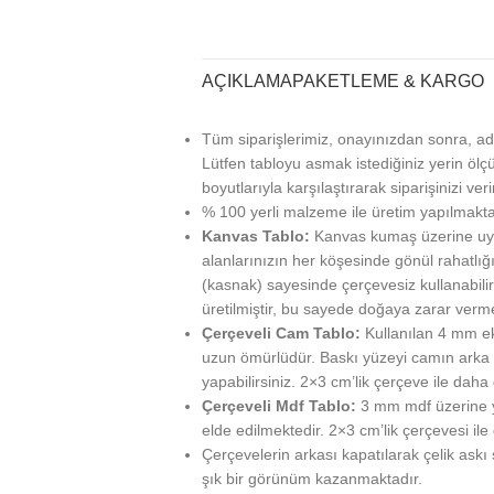
AÇIKLAMA
PAKETLEME & KARGO
Tüm siparişlerimiz, onayınızdan sonra, ad
Lütfen tabloyu asmak istediğiniz yerin ölçü
boyutlarıyla karşılaştırarak siparişinizi veri
% 100 yerli malzeme ile üretim yapılmakta
Kanvas Tablo:
Kanvas kumaş üzerine uy
alanlarınızın her köşesinde gönül rahatlığı
(kasnak) sayesinde çerçevesiz kullanabilir
üretilmiştir, bu sayede doğaya zarar verm
Çerçeveli Cam Tablo:
Kullanılan 4 mm ek
uzun ömürlüdür. Baskı yüzeyi camın arka ta
yapabilirsiniz. 2×3 cm’lik çerçeve ile daha g
Çerçeveli Mdf Tablo:
3 mm mdf üzerine ya
elde edilmektedir. 2×3 cm’lik çerçevesi ile
Çerçevelerin arkası kapatılarak çelik askı
şık bir görünüm kazanmaktadır.