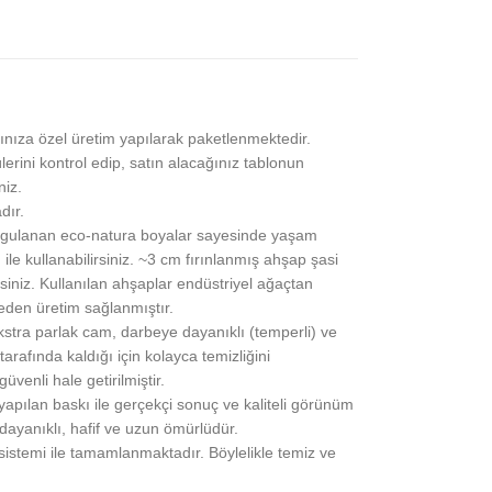
ınıza özel üretim yapılarak paketlenmektedir.
lerini kontrol edip, satın alacağınız tablonun
niz.
dır.
gulanan eco-natura boyalar sayesinde yaşam
 ile kullanabilirsiniz. ~3 cm fırınlanmış ahşap şasi
siniz. Kullanılan ahşaplar endüstriyel ağaçtan
eden üretim sağlanmıştır.
stra parlak cam, darbeye dayanıklı (temperli) ve
rafında kaldığı için kolayca temizliğini
üvenli hale getirilmiştir.
pılan baskı ile gerçekçi sonuç ve kaliteli görünüm
 dayanıklı, hafif ve uzun ömürlüdür.
 sistemi ile tamamlanmaktadır. Böylelikle temiz ve