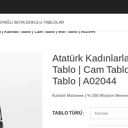
I
YAĞLI BOYA DOKULU TABLOLAR
a | Kanvas Tablo | Cam Tablo | Mdf Tablo | A02044
Atatürk Kadınlarl
Tablo | Cam Tablo
Tablo | A02044
Kaliteli Malzeme | % 100 Müşteri Memn
TABLO TÜRÜ