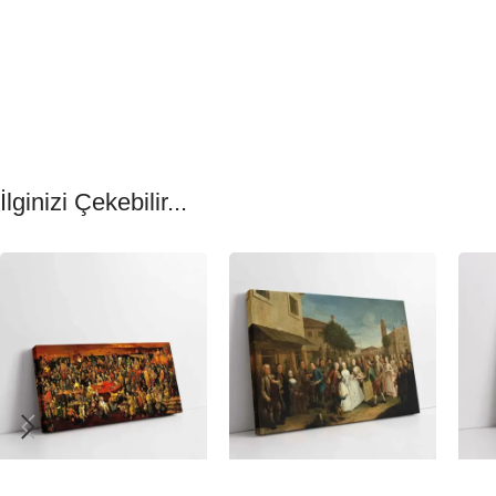
İlginizi Çekebilir...
-23%
-23%
-23