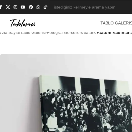
TABLO GALERIS
Ana Sayfa
/
Tablo Galerisi
/
Fotoğraf Görseller
/
Atatürk
/
Atatürk Kadınlarl
-23%