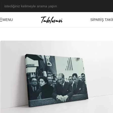
SIPARIŞ TAKI
MENU
Ana Sayfa
/
Tablo Galerisi
/
Fotoğraf Görseller
/
Atatürk
-23%