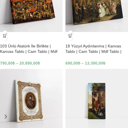
-23%
-23%
103 Ünlü Atatürk İle Birlikte |
18 Yüzyıl Aydınlanma | Kanvas
Kanvas Tablo | Cam Tablo | Mdf
Tablo | Cam Tablo | Mdf Tablo |
Tablo | B22619
B02169
790,00
₺
–
20.890,00
₺
690,00
₺
–
13.390,00
₺