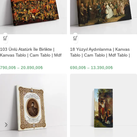
-23%
-23%
103 Ünlü Atatürk İle Birlikte |
18 Yüzyıl Aydınlanma | Kanvas
Kanvas Tablo | Cam Tablo | Mdf
Tablo | Cam Tablo | Mdf Tablo |
Tablo | B22619
B02169
790,00
₺
–
20.890,00
₺
690,00
₺
–
13.390,00
₺