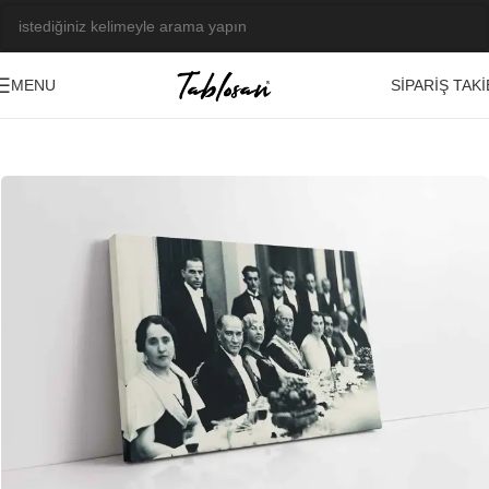
SIPARIŞ TAKI
MENU
Ana Sayfa
/
Tablo Galerisi
/
Fotoğraf Görseller
/
Atatürk
-23%