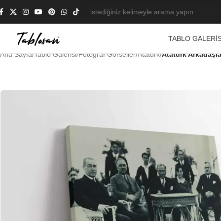
TABLO GALERIS
Ana Sayfa
/
Tablo Galerisi
/
Fotoğraf Görseller
/
Atatürk
/
Atatürk Arkadaşla
-23%