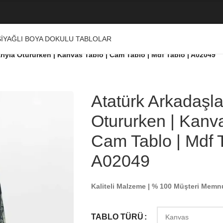
I
YAĞLI BOYA DOKULU TABLOLAR
rıyla Otururken | Kanvas Tablo | Cam Tablo | Mdf Tablo | A02049
Atatürk Arkadaşla
Otururken | Kanva
Cam Tablo | Mdf T
A02049
Kaliteli Malzeme | % 100 Müşteri Memn
TABLO TÜRÜ