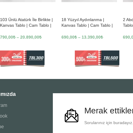
-23%
-23%
-23
103 Ünlü Atatürk İle Birlikte |
18 Yüzyıl Aydınlanma |
2 Ab
Kanvas Tablo | Cam Tablo |
Kanvas Tablo | Cam Tablo |
Tablo
Mdf Tablo | B22619
Mdf Tablo | B02169
Tablo
790,00
₺
–
20.890,00
₺
690,00
₺
–
13.390,00
₺
690,
ımızda
gram
Merak ettikle
ook
Sorularınız için buradayız
be