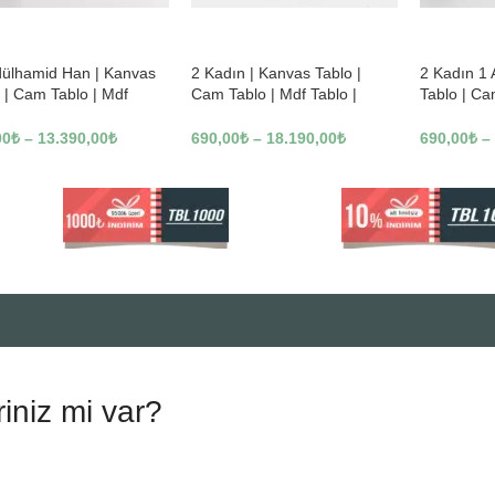
%
-23%
-23%
dülhamid Han | Kanvas
2 Kadın | Kanvas Tablo |
2 Kadın 1
 | Cam Tablo | Mdf
Cam Tablo | Mdf Tablo |
Tablo | Ca
 | A10010
B13362
Tablo | B1
00
₺
–
13.390,00
₺
690,00
₺
–
18.190,00
₺
690,00
₺
–
riniz mi var?
.