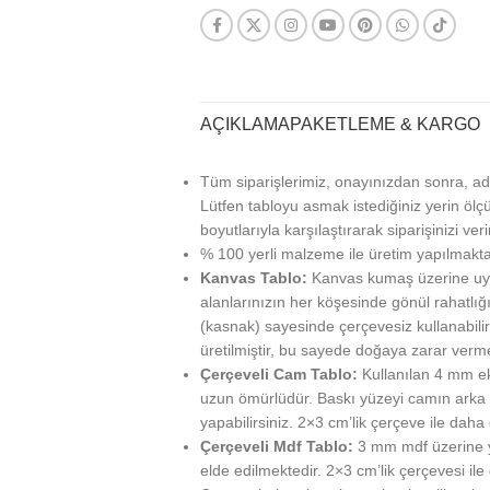
AÇIKLAMA
PAKETLEME & KARGO
Tüm siparişlerimiz, onayınızdan sonra, ad
Lütfen tabloyu asmak istediğiniz yerin ölçü
boyutlarıyla karşılaştırarak siparişinizi veri
% 100 yerli malzeme ile üretim yapılmakta
Kanvas Tablo:
Kanvas kumaş üzerine uy
alanlarınızın her köşesinde gönül rahatlığı
(kasnak) sayesinde çerçevesiz kullanabilir
üretilmiştir, bu sayede doğaya zarar verm
Çerçeveli Cam Tablo:
Kullanılan 4 mm ek
uzun ömürlüdür. Baskı yüzeyi camın arka ta
yapabilirsiniz. 2×3 cm’lik çerçeve ile daha g
Çerçeveli Mdf Tablo:
3 mm mdf üzerine ya
elde edilmektedir. 2×3 cm’lik çerçevesi ile