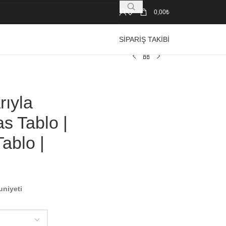
0,00
₺
SIPARIŞ TAKIBI
rıyla
s Tablo |
ablo |
uniyeti