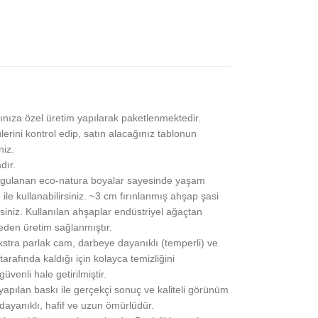
ınıza özel üretim yapılarak paketlenmektedir.
lerini kontrol edip, satın alacağınız tablonun
niz.
dır.
gulanan eco-natura boyalar sayesinde yaşam
 ile kullanabilirsiniz. ~3 cm fırınlanmış ahşap şasi
siniz. Kullanılan ahşaplar endüstriyel ağaçtan
eden üretim sağlanmıştır.
stra parlak cam, darbeye dayanıklı (temperli) ve
rafında kaldığı için kolayca temizliğini
üvenli hale getirilmiştir.
pılan baskı ile gerçekçi sonuç ve kaliteli görünüm
 dayanıklı, hafif ve uzun ömürlüdür.