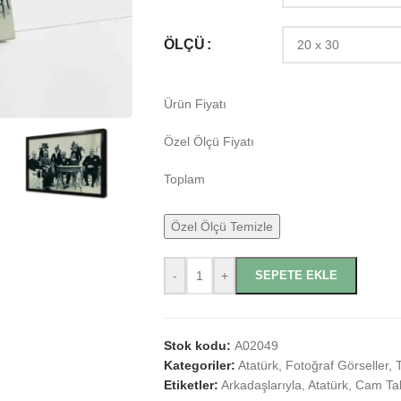
ÖLÇÜ
Ürün Fiyatı
Özel Ölçü Fiyatı
Toplam
Özel Ölçü Temizle
-
+
SEPETE EKLE
Stok kodu:
A02049
Kategoriler:
Atatürk
,
Fotoğraf Görseller
,
Etiketler:
Arkadaşlarıyla
,
Atatürk
,
Cam Ta