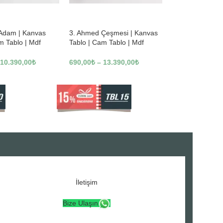
-23%
 Adam | Kanvas
3. Ahmed Çeşmesi | Kanvas
m Tablo | Mdf
Tablo | Cam Tablo | Mdf
3246
Tablo | A16307
10.390,00
₺
690,00
₺
–
13.390,00
₺
İletişim
Bize Ulaşın