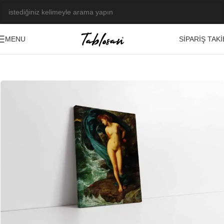
SIPARIŞ TAKI
MENU
Ana Sayfa
/
Tablo Galerisi
/
Yağlı Boya Görseller
/
Nü
-23%