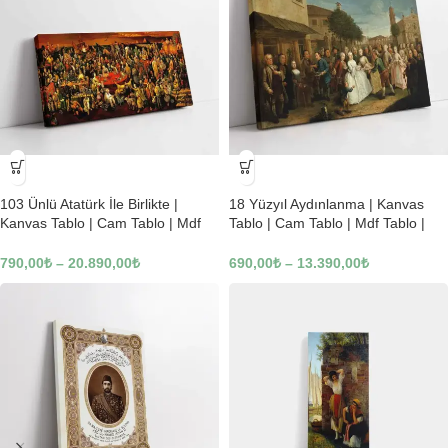
-23%
-23%
103 Ünlü Atatürk İle Birlikte |
18 Yüzyıl Aydınlanma | Kanvas
Kanvas Tablo | Cam Tablo | Mdf
Tablo | Cam Tablo | Mdf Tablo |
Tablo | B22619
B02169
790,00
₺
–
20.890,00
₺
690,00
₺
–
13.390,00
₺