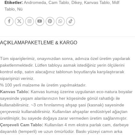
Etiketler:
Andromeda
,
Cam Tablo
,
Dikey
,
Kanvas Tablo
,
Mdf
Tablo
,
Nü
AÇIKLAMA
PAKETLEME & KARGO
Tüm siparişlerimiz, onayınızdan sonra, adınıza özel üretim yapılarak
paketlenmektedir. Lütfen tabloyu asmak istediğiniz yerin ölçülerini
kontrol edip, satın alacağınız tablonun boyutlarıyla karşılaştırarak
siparişinizi veriniz.
% 100 yerli malzeme ile üretim yapılmaktadır.
Kanvas Tablo:
Kanvas kumaş üzerine uygulanan eco-natura boyalar
sayesinde yaşam alanlarınızın her köşesinde gönül rahatlığı ile
kullanabilirsiniz. ~3 cm fırınlanmış ahşap şasi (kasnak) sayesinde
çerçevesiz kullanabilirsiniz. Kullanılan ahşaplar endüstriyel ağaçtan
üretilmiştir, bu sayede doğaya zarar vermeden üretim sağlanmıştır.
Çerçeveli Cam Tablo:
Kullanılan 4 mm ekstra parlak cam, darbeye
dayanıklı (temperli) ve uzun ömürlüdür. Baskı yüzeyi camın arka