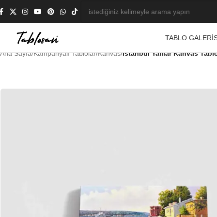
TABLO GALERIS
Ana Sayfa
/
Kampanyalı Tablolar
/
Kanvas
/
İstanbul Yalılar Kanvas Tab
-32%