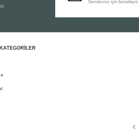
Sorularınız için buradayız
be
I KATEGORILER
ra
al