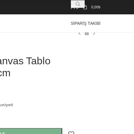
0,00
₺
SIPARIŞ TAKIBI
Kanvas Tablo
cm
uniyeti