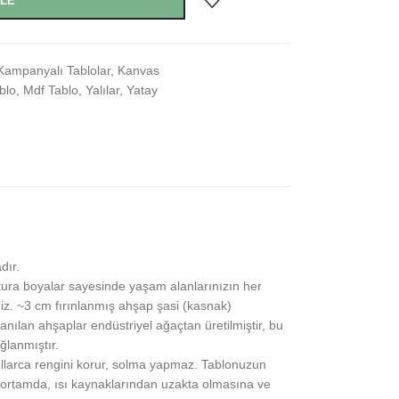
KLE
Kampanyalı Tablolar
,
Kanvas
blo
,
Mdf Tablo
,
Yalılar
,
Yatay
dır.
ra boyalar sayesinde yaşam alanlarınızın her
iniz. ~3 cm fırınlanmış ahşap şasi (kasnak)
lanılan ahşaplar endüstriyel ağaçtan üretilmiştir, bu
lanmıştır.
yıllarca rengini korur, solma yapmaz. Tablonuzun
ortamda, ısı kaynaklarından uzakta olmasına ve