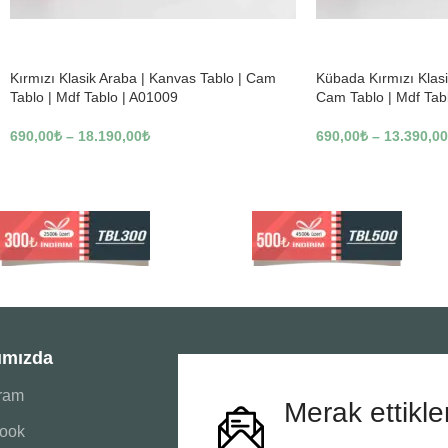
-23%
-23%
Kırmızı Klasik Araba | Kanvas Tablo | Cam
Kübada Kırmızı Klasi
Tablo | Mdf Tablo | A01009
Cam Tablo | Mdf Tab
690,00
₺
–
18.190,00
₺
690,00
₺
–
13.390,00
ımızda
gram
Merak ettikle
ook