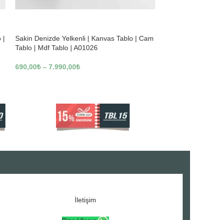
-22%
-23%
 |
Sakin Denizde Yelkenli | Kanvas Tablo | Cam
Ufukta Yelkenli |
Tablo | Mdf Tablo | A01026
Mdf Tablo | A010
690,00
₺
–
7.990,00
₺
690,00
₺
–
13.390
İletişim