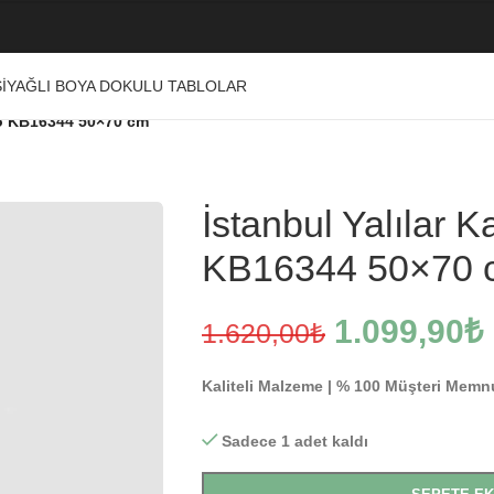
I
YAĞLI BOYA DOKULU TABLOLAR
lo KB16344 50×70 cm
İstanbul Yalılar 
KB16344 50×70 
1.099,90
₺
1.620,00
₺
Kaliteli Malzeme | % 100 Müşteri Memn
Sadece 1 adet kaldı