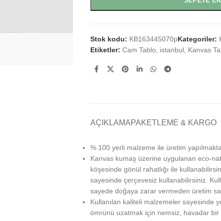
SEPETE E
Stok kodu:
KB163445070p
Kategoriler:
Etiketler:
Cam Tablo
,
istanbul
,
Kanvas Ta
AÇIKLAMA
PAKETLEME & KARGO
% 100 yerli malzeme ile üretim yapılmakta
Kanvas kumaş üzerine uygulanan eco-natu
köşesinde gönül rahatlığı ile kullanabilirs
sayesinde çerçevesiz kullanabilirsiniz. Kul
sayede doğaya zarar vermeden üretim sağ
Kullanılan kaliteli malzemeler sayesinde 
ömrünü uzatmak için nemsiz, havadar bir 