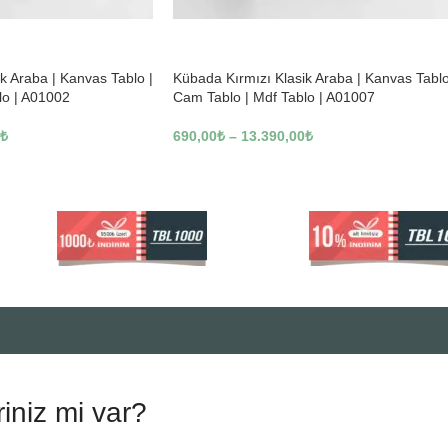
-23%
k Araba | Kanvas Tablo |
Kübada Kırmızı Klasik Araba | Kanvas Tablo
lo | A01002
Cam Tablo | Mdf Tablo | A01007
₺
690,00
₺
–
13.390,00
₺
riniz mi var?