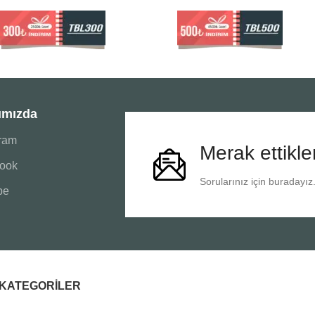
ımızda
gram
Merak ettikle
ook
Sorularınız için buradayız
be
I KATEGORILER