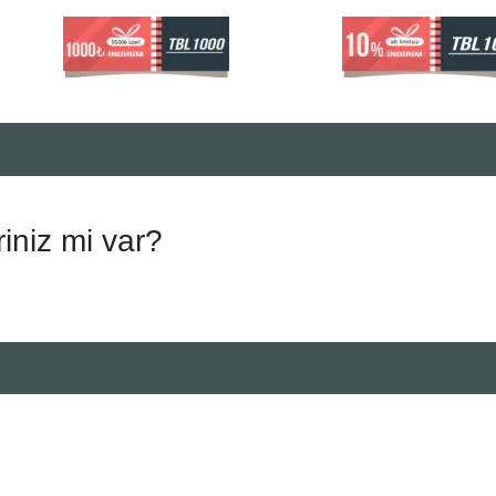
riniz mi var?
.