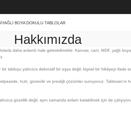
I
YAĞLI BOYA DOKULU TABLOLAR
Hakkımızda
tablolarla daha anlamlı hale getirebilmektir. Kanvas, cam, MDF, yağlı boy
iz.
r tabloyu yalnızca dekoratif bir eşya değil; kişisel bir hikâyeyi ifade e
elpazede, hızlı, güvenilir ve prestijli çözümler sunuyoruz. Tablosan’ın
lnızca güzellik değil, aynı zamanda anlam katabilmek için de çalışıyoruz