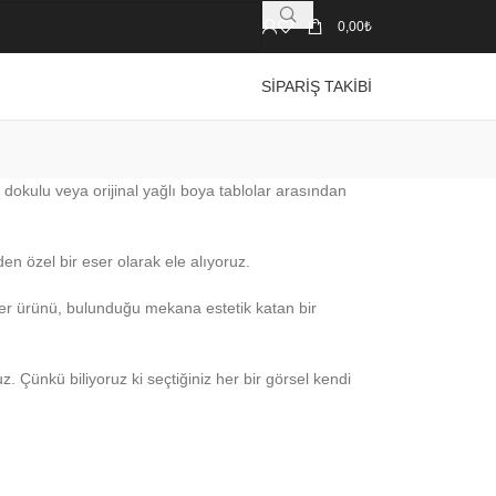
0,00
₺
SIPARIŞ TAKIBI
a dokulu veya orijinal yağlı boya tablolar arasından
den özel bir eser olarak ele alıyoruz.
 her ürünü, bulunduğu mekana estetik katan bir
. Çünkü biliyoruz ki seçtiğiniz her bir görsel kendi